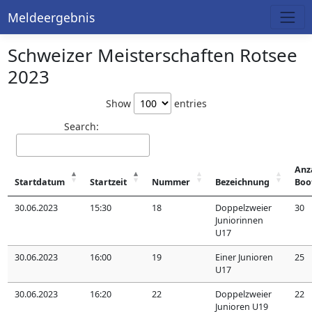
Meldeergebnis
Schweizer Meisterschaften Rotsee
2023
Show
entries
Search:
Anz
Startdatum
Startzeit
Nummer
Bezeichnung
Boo
30.06.2023
15:30
18
Doppelzweier
30
Juniorinnen
U17
30.06.2023
16:00
19
Einer Junioren
25
U17
30.06.2023
16:20
22
Doppelzweier
22
Junioren U19