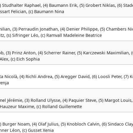
(3) Studhalter Raphael, (4) Baumann Erik, (5) Grobert Niklas, (6) St
ossart Felician, (c) Baumann Nina
ilian, (3) Perraudin Jonathan, (4) Denier Philippe, (5) Chambers Ni
tz, (s) Sifringer Léo, (c) Ramvall Madeleine Beatrice
b, (3) Prinz Anton, (4) Scherrer Rainer, (5) Karczewski Maximilian, (
 Alex, (c) Eich Sophia
etta Nicolà, (4) Richli Andrea, (5) Aregger David, (6) Loosli Peter, (7) 
venja
mel Jérémie, (3) Rolland Ulysse, (4) Paquier Steve, (5) Margot Louis, 
) Hauzeur Maxime, (c) Rolland Guillemette
(3) Burger Noam, (4) Olaf Julius, (5) Knobloch Calvin, (6) Sindaco Clay
ahner Léon, (c) Gusset Xenia