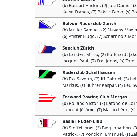
(b) Bossart Andrin, (2) Jutz Daniel, 
Kevin Franco, (7) Bekcic Fabio, (s) B
Belvoir Ruderclub Zürich
(b) Müller Samuel, (2) Stevens Maxim
(6) Pfister Hugo, (7) Scharnhölz Mori
Seeclub Zürich
(b) Landert Mirco, (2) Burkhardt Jako
Jacquot Paul, (7) Frei Jonas, (s) Zami
Ruderclub Schaffhausen
(b) Ess Severin, (2) Iff Gabriel, (3) L
Markus, (s) Bührer Kaspar, (c) Leu S
Forward Rowing Club Morges
(b) Rolland Victor, (2) Lafond de Lor
Laurent Jérôme, (7) Martin Léon, (s
Basler Ruder-Club
(b) Stoffel Janis, (2) Bieg Jonathan, 
Patrick, (7) Poncioni Emanuel, (s) Z