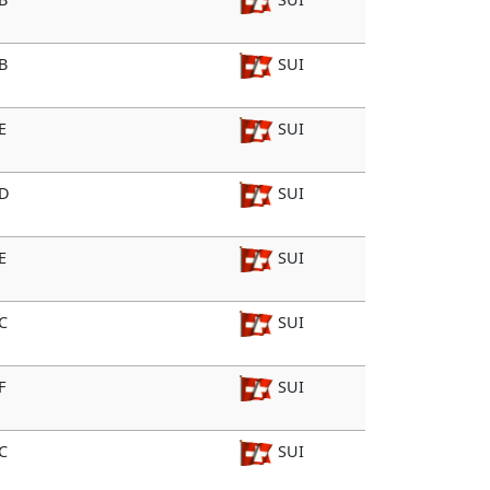
B
SUI
E
SUI
 D
SUI
E
SUI
C
SUI
F
SUI
C
SUI