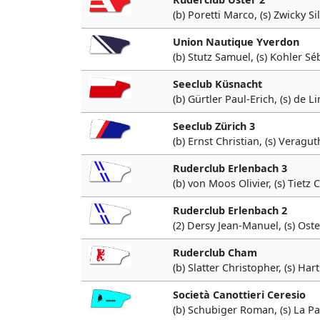
(b) Poretti Marco, (s) Zwicky Si
Union Nautique Yverdon
(b) Stutz Samuel, (s) Kohler Sé
Seeclub Küsnacht
(b) Gürtler Paul-Erich, (s) de L
Seeclub Zürich 3
(b) Ernst Christian, (s) Verag
Ruderclub Erlenbach 3
(b) von Moos Olivier, (s) Tietz 
Ruderclub Erlenbach 2
(2) Dersy Jean-Manuel, (s) Os
Ruderclub Cham
(b) Slatter Christopher, (s) Ha
Società Canottieri Ceresio
(b) Schubiger Roman, (s) La Pa