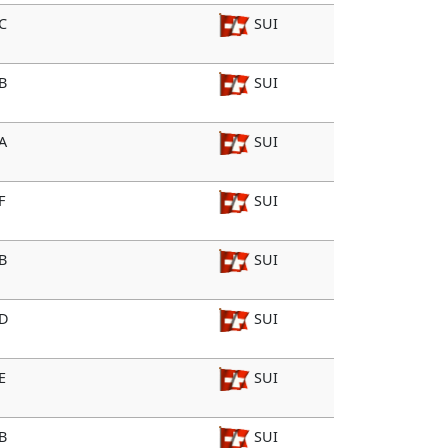
C
SUI
B
SUI
A
SUI
F
SUI
B
SUI
 D
SUI
E
SUI
B
SUI