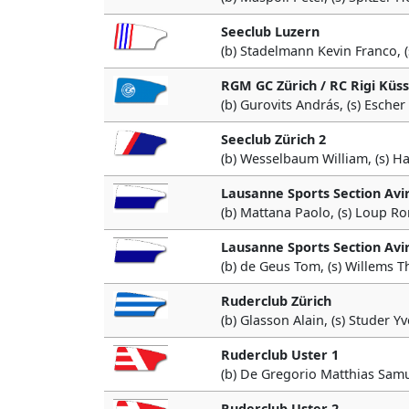
Seeclub Luzern
(b) Stadelmann Kevin Franco, 
RGM GC Zürich / RC Rigi Küs
(b) Gurovits András, (s) Escher
Seeclub Zürich 2
(b) Wesselbaum William, (s) Ha
Lausanne Sports Section Avi
(b) Mattana Paolo, (s) Loup R
Lausanne Sports Section Avi
(b) de Geus Tom, (s) Willems 
Ruderclub Zürich
(b) Glasson Alain, (s) Studer Y
Ruderclub Uster 1
(b) De Gregorio Matthias Samue
Ruderclub Uster 2