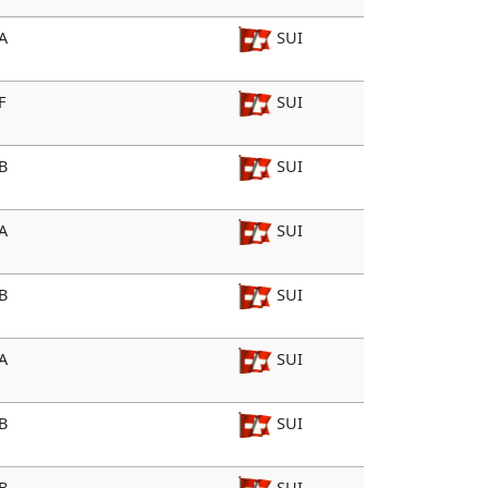
A
SUI
F
SUI
B
SUI
A
SUI
B
SUI
A
SUI
B
SUI
B
SUI