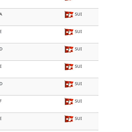
A
SUI
E
SUI
 D
SUI
E
SUI
 D
SUI
F
SUI
E
SUI