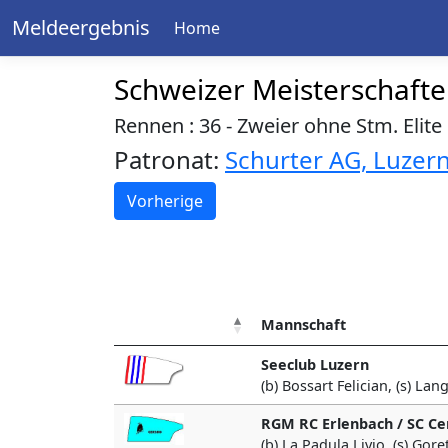
Meldeergebnis
Home
Schweizer Meisterschaft
Rennen : 36 - Zweier ohne Stm. Elite
Patronat:
Schurter AG, Luzer
Vorherige
Mannschaft
Seeclub Luzern
(b) Bossart Felician, (s) La
RGM RC Erlenbach / SC Ce
(b) La Padula Livio, (s) Gore