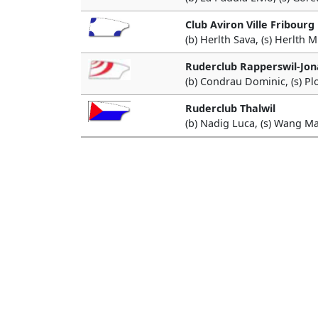
Club Aviron Ville Fribourg
(b) Herlth Sava, (s) Herlth M
Ruderclub Rapperswil-Jon
(b) Condrau Dominic, (s) Pl
Ruderclub Thalwil
(b) Nadig Luca, (s) Wang M