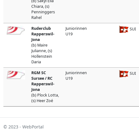
(b) Sakyi Ella
Chiara, (s)
Penninggers
Rahel
Ruderclub
Juniorinnen
SUI
Rapperswil-
U19
Jona
(b) Maire
Julianne, (s)
Hollenstein
Daria
RGM SC
Juniorinnen
SUI
Sursee / RC
U19
Rapperswil-
Jona
(b) Plock Lotta,
(s) Heer Zoé
© 2023 - WebPortal