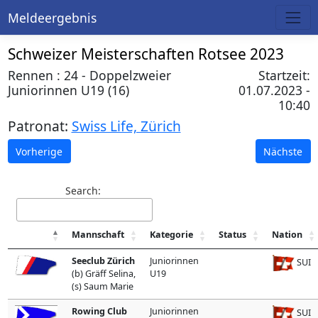
Meldeergebnis
Schweizer Meisterschaften Rotsee 2023
Rennen : 24 - Doppelzweier
Startzeit:
Juniorinnen U19 (16)
01.07.2023 -
10:40
Patronat:
Swiss Life, Zürich
Vorherige
Nächste
Search:
Mannschaft
Kategorie
Status
Nation
Seeclub Zürich
Juniorinnen
SUI
(b) Gräff Selina,
U19
(s) Saum Marie
Rowing Club
Juniorinnen
SUI