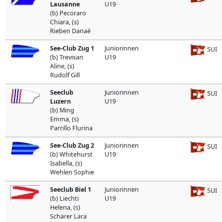
Lausanne
U19
(b) Pecoraro
Chiara, (s)
Rieben Danaé
See-Club Zug 1
Juniorinnen
SUI
(b) Trevisan
U19
Aline, (s)
Rudolf Gill
Seeclub
Juniorinnen
SUI
Luzern
U19
(b) Ming
Emma, (s)
Parrillo Flurina
See-Club Zug 2
Juniorinnen
SUI
(b) Whitehurst
U19
Isabella, (s)
Wehlen Sophie
Seeclub Biel 1
Juniorinnen
SUI
(b) Liechti
U19
Helena, (s)
Schärer Lara