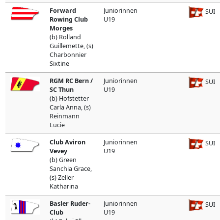
Forward
Juniorinnen
SUI
Rowing Club
U19
Morges
(b) Rolland
Guillemette, (s)
Charbonnier
Sixtine
RGM RC Bern /
Juniorinnen
SUI
SC Thun
U19
(b) Hofstetter
Carla Anna, (s)
Reinmann
Lucie
Club Aviron
Juniorinnen
SUI
Vevey
U19
(b) Green
Sanchia Grace,
(s) Zeller
Katharina
Basler Ruder-
Juniorinnen
SUI
Club
U19