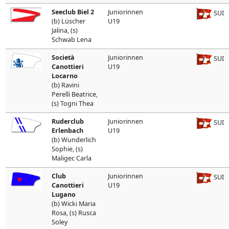
Seeclub Biel 2
Juniorinnen
SUI
(b) Lüscher
U19
Jalina, (s)
Schwab Lena
Società
Juniorinnen
SUI
Canottieri
U19
Locarno
(b) Ravini
Perelli Beatrice,
(s) Togni Thea
Ruderclub
Juniorinnen
SUI
Erlenbach
U19
(b) Wunderlich
Sophie, (s)
Maligec Carla
Club
Juniorinnen
SUI
Canottieri
U19
Lugano
(b) Wicki Maria
Rosa, (s) Rusca
Soley