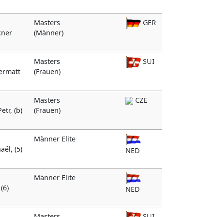
Masters
GER
kner
(Männer)
Masters
SUI
dermatt
(Frauen)
Masters
CZE
etr, (b)
(Frauen)
Männer Elite
ël, (5)
NED
Männer Elite
(6)
NED
Masters
SUI