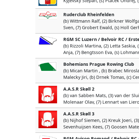
Kyjevsky Stepan, (s) Ptacek Ondrej, 
Ruderclub Rheinfelden
(b) Wittmann Ralf, (2) Birkner Wolfga
Sven, (7) Grobert Ewald, (s) Holl Ge
RGM SC Luzern / Belvoir RC / Erst
(b) Rizzoli Martina, (2) Letta Saskia
Anja, (7) Bengtsson Eva, (s) Lohmann
Bohemians Prague Rowing Club
(b) Mican Martin , (b) Brabec Miroslav
Malecky Jiri, (b) Drnek Tomas, (c) C
A.A.S.R Skøll 2
(b) van Sabben Mats, (3) van der Slui
Molenaar Olav, (7) Lennart van Lier
A.A.S.R Skøll 3
(b) Nijhof Siemen, (2) Kreuk Joeri, (
Sevenhuijsen Kees, (7) Goosen Matej
RGM Aviron Romand / Belvoir RC 