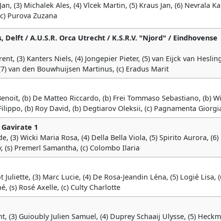
, (3) Michalek Ales, (4) Vlcek Martin, (5) Kraus Jan, (6) Nevrala Kar
(c) Purova Zuzana
, Delft / A.U.S.R. Orca Utrecht / K.S.R.V. "Njord" / Eindhovense
nt, (3) Kanters Niels, (4) Jongepier Pieter, (5) van Eijck van Hesling
 (7) van den Bouwhuijsen Martinus, (c) Eradus Marit
i Benoit, (b) De Matteo Riccardo, (b) Frei Tommaso Sebastiano, (b) W
Filippo, (b) Roy David, (b) Degtiarov Oleksii, (c) Pagnamenta Giorgi
 Gavirate 1
de, (3) Wicki Maria Rosa, (4) Della Bella Viola, (5) Spirito Aurora, (6)
, (s) Premerl Samantha, (c) Colombo Ilaria
 Juliette, (3) Marc Lucie, (4) De Rosa-Jeandin Léna, (5) Logié Lisa, (
 (s) Rosé Axelle, (c) Culty Charlotte
t, (3) Guioubly Julien Samuel, (4) Duprey Schaaij Ulysse, (5) Heck