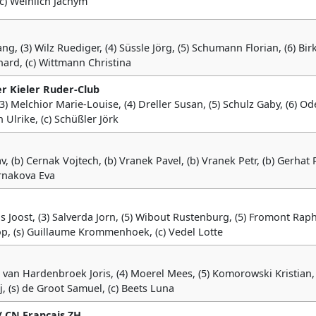
(c) Weinlich Jachym
ng, (3) Wilz Ruediger, (4) Süssle Jörg, (5) Schumann Florian, (6) Bir
rhard, (c) Wittmann Christina
er Kieler Ruder-Club
, (3) Melchior Marie-Louise, (4) Dreller Susan, (5) Schulz Gaby, (6) O
 Ulrike, (c) Schüßler Jörk
, (b) Cernak Vojtech, (b) Vranek Pavel, (b) Vranek Petr, (b) Gerhat P
ernakova Eva
s Joost, (3) Salverda Jorn, (5) Wibout Rustenburg, (5) Fromont Rapha
op, (s) Guillaume Krommenhoek, (c) Vedel Lotte
3) van Hardenbroek Joris, (4) Moerel Mees, (5) Komorowski Kristian, 
, (s) de Groot Samuel, (c) Beets Luna
/ CN Français ZH