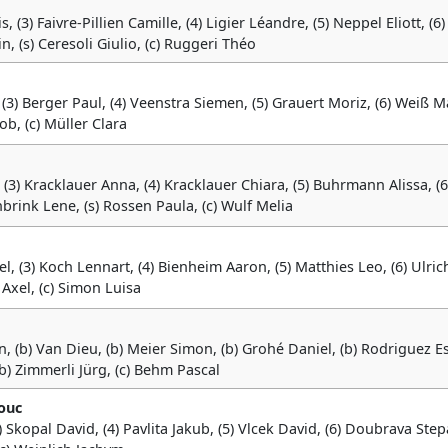
 (3) Faivre-Pillien Camille, (4) Ligier Léandre, (5) Neppel Eliott, (6)
, (s) Ceresoli Giulio, (c) Ruggeri Théo
 (3) Berger Paul, (4) Veenstra Siemen, (5) Grauert Moriz, (6) Weiß 
b, (c) Müller Clara
 (3) Kracklauer Anna, (4) Kracklauer Chiara, (5) Buhrmann Alissa, (6
rink Lene, (s) Rossen Paula, (c) Wulf Melia
el, (3) Koch Lennart, (4) Bienheim Aaron, (5) Matthies Leo, (6) Ulric
 Axel, (c) Simon Luisa
an, (b) Van Dieu, (b) Meier Simon, (b) Grohé Daniel, (b) Rodriguez E
b) Zimmerli Jürg, (c) Behm Pascal
ouc
) Skopal David, (4) Pavlita Jakub, (5) Vlcek David, (6) Doubrava Step