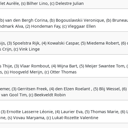
t Aurèle, (s) Bilher Lino, (c) Delestre Julian
, (b) van den Bergh Corina, (b) Bogouslavskii Veronique, (b) Brunea
undmark Alva, (2) Hondeman Fay, (c) Vleggaar Ellen
hijs, (3) Spoelstra Rijk, (4) Kowalski Caspar, (5) Miedema Robert, (6)
s Crijn, (c) Vink Linge
 Thije, (3) Vlaar Rombout, (4) Wijna Bart, (5) Meijer Swantee Tom, (
s, (s) Hoogveld Merijn, (c) Otter Thomas
emer, (3) Gerritsen Freek, (4) den Elzen Roelant , (5) Blij Wessel, (6)
) van Gool Tim, (c) Beekveldt Robin
, (3) Ernotte Lasserre Léonie, (4) Laurier Eva, (5) Thomas Marie, (6) 
ine, (s) Vovau Maryama, (c) Lukat-Rozette Valentine