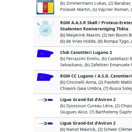
(b) Zimmermann Lukas, (2) Barabas Jan
Polasek Martin, (s) Vajcner Roman, 
RGM A.A.S.R Skøll / Proteus-Eretes
Studenten Roeivereniging Thêta
(b) Meijerink Maxim, (2) ten Boom Bre
(6) de Vries Hidde, (6) Rompa Tygo,
Club Canottieri Lugano 2
(b) Ferrazzini Emilio, (b) Castellazz
Sebastiano, (b) Zafettieri Emanuele 
RGM CC Lugano / A.S.D. Canottieri
(b) Cincinelli Anna, (2) Paoletti Matil
Chiavini Gaia Umbra, (7) Rusca Soley
Ligue Grand-Est d'Aviron 2
(b) Djossouvi Cureau Léna, (2) Chipot
Giugues Alice, (7) Barthelemy Daphné,
Ligue Grand-Est d'Aviron 2
(b) Nanot Mavrick, (2) Scheer Clémen