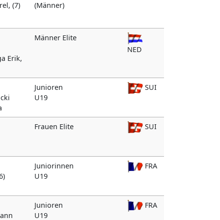
el, (7)
(Männer)
Männer Elite
NED
a Erik,
Junioren
SUI
icki
U19
a
Frauen Elite
SUI
Juniorinnen
FRA
6)
U19
Junioren
FRA
mann
U19