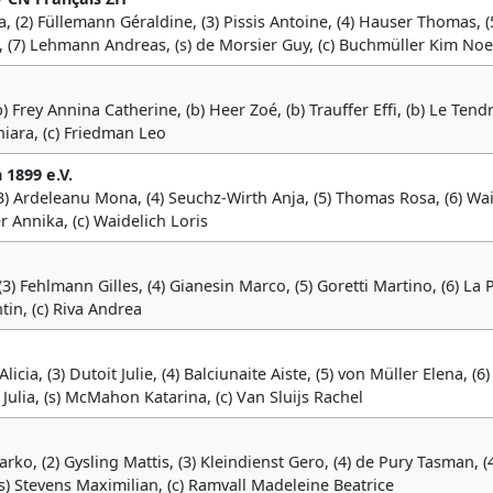
a, (2) Füllemann Géraldine, (3) Pissis Antoine, (4) Hauser Thomas, (
el, (7) Lehmann Andreas, (s) de Morsier Guy, (c) Buchmüller Kim No
b) Frey Annina Catherine, (b) Heer Zoé, (b) Trauffer Effi, (b) Le Tendr
hiara, (c) Friedman Leo
 1899 e.V.
(3) Ardeleanu Mona, (4) Seuchz-Wirth Anja, (5) Thomas Rosa, (6) Wa
r Annika, (c) Waidelich Loris
 (3) Fehlmann Gilles, (4) Gianesin Marco, (5) Goretti Martino, (6) La
ntin, (c) Riva Andrea
cia, (3) Dutoit Julie, (4) Balciunaite Aiste, (5) von Müller Elena, (6)
 Julia, (s) McMahon Katarina, (c) Van Sluijs Rachel
ko, (2) Gysling Mattis, (3) Kleindienst Gero, (4) de Pury Tasman, (
s) Stevens Maximilian, (c) Ramvall Madeleine Beatrice