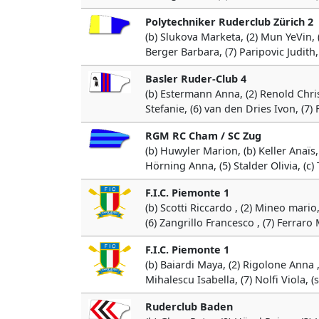
Polytechniker Ruderclub Zürich 2
(b) Slukova Marketa, (2) Mun YeVin, (
Berger Barbara, (7) Paripovic Judith
Basler Ruder-Club 4
(b) Estermann Anna, (2) Renold Christ
Stefanie, (6) van den Dries Ivon, (7) 
RGM RC Cham / SC Zug
(b) Huwyler Marion, (b) Keller Anaïs, (
Hörning Anna, (5) Stalder Olivia, (c
F.I.C. Piemonte 1
(b) Scotti Riccardo , (2) Mineo mari
(6) Zangrillo Francesco , (7) Ferraro 
F.I.C. Piemonte 1
(b) Baiardi Maya, (2) Rigolone Anna ,
Mihalescu Isabella, (7) Nolfi Viola, (
Ruderclub Baden