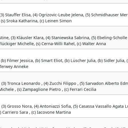
3) Stauffer Elisa, (4) Ogrizovic-Leube Jelena, (5) Schmidhauser Mere
, (s) Sroka Katharina, (c) Leinen Simon
ine, (3) Kläusler Klara, (4) Staniewska Sabrina, (5) Ebeling-Scholle
Flückiger Michelle, (s) Cerna-Willi Rahel, (c) Walter Anna
b) Filmer Jessica, (b) Smart Eliot, (b) Lüscher Julia, (b) Sidler Julia, (
) Terwey Anneke
o, (3) Tronca Leonardo , (4) Zucchi Filippo , (5) Sarvadon Alberto E
Michele , (s) Zampaglione Pietro , (c) Ferrari Cecilia
 (3) Grosso Nora, (4) Antoniazzi Sofia, (5) Casassa Vassallo Agata L
s) Carriero Sara , (c) Iacovone Martina