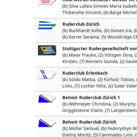
(b) Silva Lafaia Simoes Maria Isabell
Thiberville Vincent, (6) Barge Mich
Ruderclub Zürich
(b) Burkhardt Sofie, (b) Giesen Ira, (
(b) Karrer Seraina, (5) Wooldridge C
Stuttgarter Rudergesellschaft von
(b) Maier Frauke, (2) Völsgen Gina, 
Kirsten, (7) Reimers Gunda, (s) Saute
Ruderclub Erlenbach
(b) Soldo Mattia, (2) Fürholz Tobias,
Livio, (7) Locher Felix, (s) Suter Vale
Belvoir Ruderclub Zürich 1
(b) Wehmeyer Christina, (2) Murphy Ali
Grigglestone Claire, (7) Langenstein
Belvoir Ruderclub Zürich
(b) Müller Samuel, (b) Fedoryshyn Mar
Dieing Moritz, (5) Caminades Lino, (