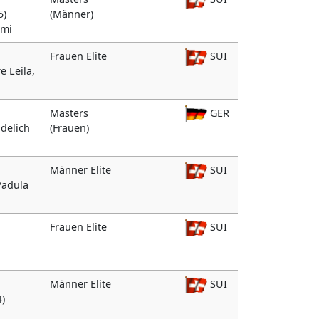
5)
(Männer)
emi
Frauen Elite
SUI
e Leila,
Masters
GER
idelich
(Frauen)
Männer Elite
SUI
 Padula
Frauen Elite
SUI
Männer Elite
SUI
4)