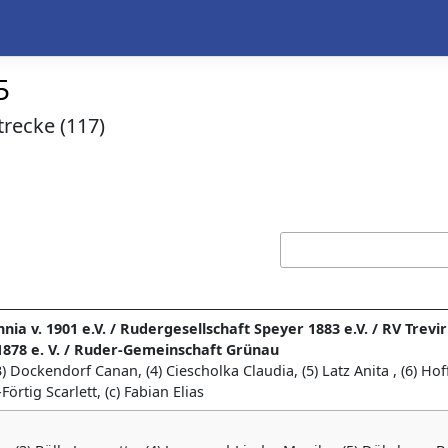
5
trecke (117)
 v. 1901 e.V. / Rudergesellschaft Speyer 1883 e.V. / RV Treviri
1878 e. V. / Ruder-Gemeinschaft Grünau
(3) Dockendorf Canan, (4) Ciescholka Claudia, (5) Latz Anita , (6) H
Förtig Scarlett, (c) Fabian Elias