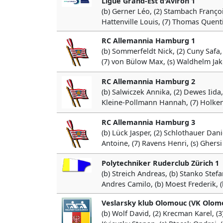
Ligue Grand-Est d'Aviron 1
(b) Gerner Léo, (2) Stambach François,
Hattenville Louis, (7) Thomas Quentin
RC Allemannia Hamburg 1
(b) Sommerfeldt Nick, (2) Cuny Safa,
(7) von Bülow Max, (s) Waldhelm Jako
RC Allemannia Hamburg 2
(b) Salwiczek Annika, (2) Dewes Iida,
Kleine-Pollmann Hannah, (7) Holkenb
RC Allemannia Hamburg 3
(b) Lück Jasper, (2) Schlothauer Dani
Antoine, (7) Ravens Henri, (s) Ghersi
Polytechniker Ruderclub Zürich 1
(b) Streich Andreas, (b) Stanko Stef
Andres Camilo, (b) Moest Frederik, (
Veslarsky klub Olomouc (VK Olom
(b) Wolf David, (2) Krecman Karel, (3