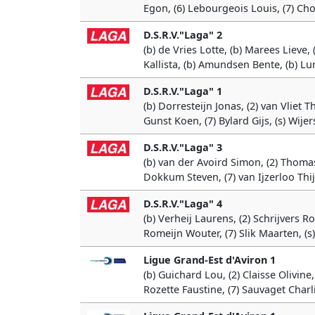
Egon, (6) Lebourgeois Louis, (7) Chole
D.S.R.V."Laga" 2
(b) de Vries Lotte, (b) Marees Lieve
Kallista, (b) Amundsen Bente, (b) L
D.S.R.V."Laga" 1
(b) Dorresteijn Jonas, (2) van Vliet T
Gunst Koen, (7) Bylard Gijs, (s) Wijer
D.S.R.V."Laga" 3
(b) van der Avoird Simon, (2) Thomas
Dokkum Steven, (7) van Ijzerloo Thij
D.S.R.V."Laga" 4
(b) Verheij Laurens, (2) Schrijvers Ro
Romeijn Wouter, (7) Slik Maarten, (s
Ligue Grand-Est d'Aviron 1
(b) Guichard Lou, (2) Claisse Olivine
Rozette Faustine, (7) Sauvaget Charl