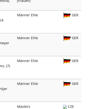
ettina,
(Frauen)
Männer Elite
GER
ack
Männer Elite
GER
gmeyer
Männer Elite
GER
no, (7)
Männer Elite
GER
ntjer
Masters
CZE