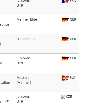
Junioren
FRA
U19
Männer Elite
GER
Magnus,
Frauen Elite
GER
)
Junioren
GER
hs
U19
Masters
SUI
scallon
(Männer)
Junioren
CZE
an, (7)
U19