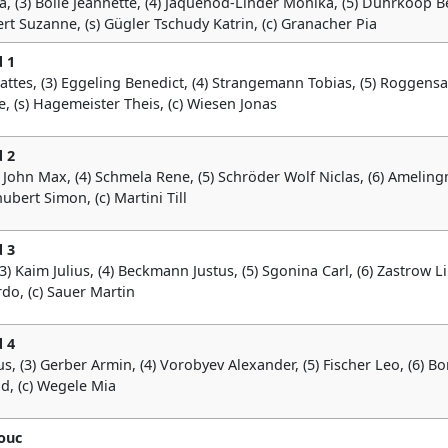
na, (3) Bölle Jeannette, (4) Jaquenod-Linder Monika, (5) Dührkoop B
kert Suzanne, (s) Gügler Tschudy Katrin, (c) Granacher Pia
 1
Mattes, (3) Eggeling Benedict, (4) Strangemann Tobias, (5) Roggens
nke, (s) Hagemeister Theis, (c) Wiesen Jonas
 2
) John Max, (4) Schmela Rene, (5) Schröder Wolf Niclas, (6) Amelin
hubert Simon, (c) Martini Till
 3
) Kaim Julius, (4) Beckmann Justus, (5) Sgonina Carl, (6) Zastrow Li
do, (c) Sauer Martin
 4
s, (3) Gerber Armin, (4) Vorobyev Alexander, (5) Fischer Leo, (6) Bo
vid, (c) Wegele Mia
ouc