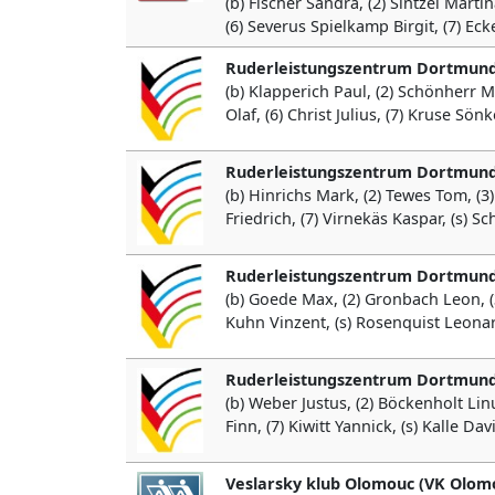
(b) Fischer Sandra, (2) Sintzel Marti
(6) Severus Spielkamp Birgit, (7) Ec
Ruderleistungszentrum Dortmund
(b) Klapperich Paul, (2) Schönherr 
Olaf, (6) Christ Julius, (7) Kruse Sö
Ruderleistungszentrum Dortmund
(b) Hinrichs Mark, (2) Tewes Tom, (3
Friedrich, (7) Virnekäs Kaspar, (s) Sc
Ruderleistungszentrum Dortmund
(b) Goede Max, (2) Gronbach Leon, (3
Kuhn Vinzent, (s) Rosenquist Leonar
Ruderleistungszentrum Dortmund
(b) Weber Justus, (2) Böckenholt Linu
Finn, (7) Kiwitt Yannick, (s) Kalle Da
Veslarsky klub Olomouc (VK Olom