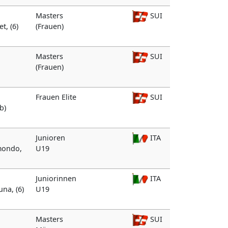
Masters
SUI
t, (6)
(Frauen)
Masters
SUI
(Frauen)
Frauen Elite
SUI
b)
Junioren
ITA
dmondo,
U19
Juniorinnen
ITA
una, (6)
U19
Masters
SUI