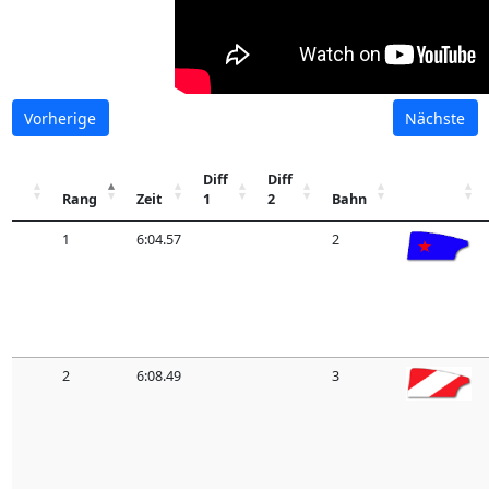
Vorherige
Nächste
Diff
Diff
Rang
Zeit
1
2
Bahn
1
6:04.57
2
2
6:08.49
3