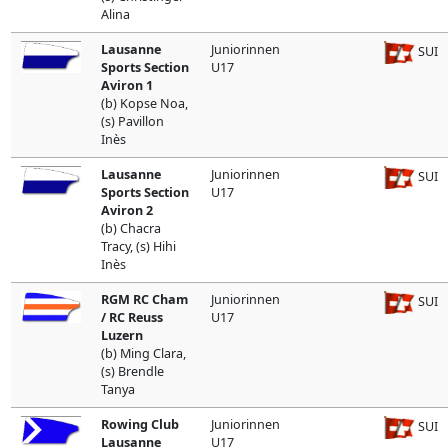
Alina
Lausanne
Juniorinnen
SUI
Sports Section
U17
Aviron 1
(b) Kopse Noa,
(s) Pavillon
Inès
Lausanne
Juniorinnen
SUI
Sports Section
U17
Aviron 2
(b) Chacra
Tracy, (s) Hihi
Inès
RGM RC Cham
Juniorinnen
SUI
/ RC Reuss
U17
Luzern
(b) Ming Clara,
(s) Brendle
Tanya
Rowing Club
Juniorinnen
SUI
Lausanne
U17