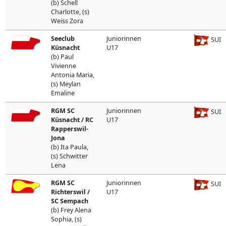
(b) Schell
Charlotte, (s)
Weiss Zora
Seeclub
Juniorinnen
SUI
Küsnacht
U17
(b) Paul
Vivienne
Antonia Maria,
(s) Meylan
Emaline
RGM SC
Juniorinnen
SUI
Küsnacht / RC
U17
Rapperswil-
Jona
(b) Ita Paula,
(s) Schwitter
Lena
RGM SC
Juniorinnen
SUI
Richterswil /
U17
SC Sempach
(b) Frey Alena
Sophia, (s)