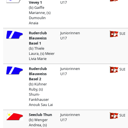
Vevey 1
U17
(b) Gaiffe
Marianne, (s)
Dumoulin
Anaia
Ruderclub
Juniorinnen
SUI
Blauweiss
U17
Basel 1
(b) Thiele
Laura, (s) Meier
Livia Marie
Ruderclub
Juniorinnen
SUI
Blauweiss
U17
Basel 2
(b) Kühner
Ruby, (s)
Shum-
Fankhauser
Anouk Sau Lai
Seeclub Thun
Juniorinnen
SUI
(b) Wenger
U17
Andrea, (s)