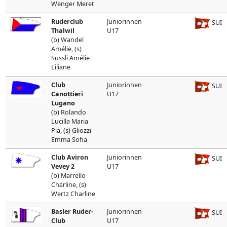
Wenger Meret
Ruderclub
Juniorinnen
SUI
Thalwil
U17
(b) Wandel
Amélie, (s)
Süssli Amélie
Liliane
Club
Juniorinnen
SUI
Canottieri
U17
Lugano
(b) Rolando
Lucilla Maria
Pia, (s) Gliozzi
Emma Sofia
Club Aviron
Juniorinnen
SUI
Vevey 2
U17
(b) Marrello
Charline, (s)
Wertz Charline
Basler Ruder-
Juniorinnen
SUI
Club
U17