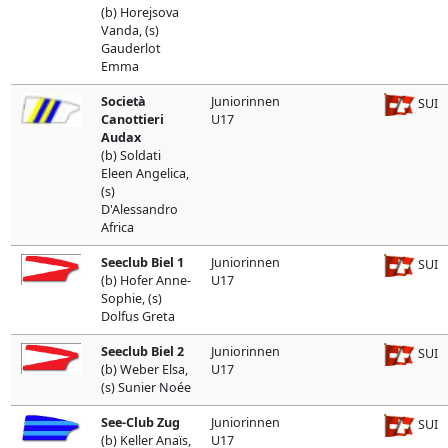
(b) Horejsova
Vanda, (s)
Gauderlot
Emma
Società
Juniorinnen
SUI
Canottieri
U17
Audax
(b) Soldati
Eleen Angelica,
(s)
D'Alessandro
Africa
Seeclub Biel 1
Juniorinnen
SUI
(b) Hofer Anne-
U17
Sophie, (s)
Dolfus Greta
Seeclub Biel 2
Juniorinnen
SUI
(b) Weber Elsa,
U17
(s) Sunier Noée
See-Club Zug
Juniorinnen
SUI
(b) Keller Anaïs,
U17