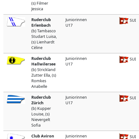
(s) Filmer
Jessica
Ruderclub
Juniorinnen
SUI
Erlenbach
U17
(b) Tambasco
Studart Luisa,
(s) Lienhardt
Céline
Ruderclub
Juniorinnen
SUI
Hallwilersee
U17
(b) Strickland
Zutter Ella, (s)
Romkes
Anabelle
Ruderclub
Juniorinnen
SUI
Zürich
U17
(b) Kupper
Louise, (s)
Nievergelt
Sofia
Club Aviron
Juniorinnen
SUI