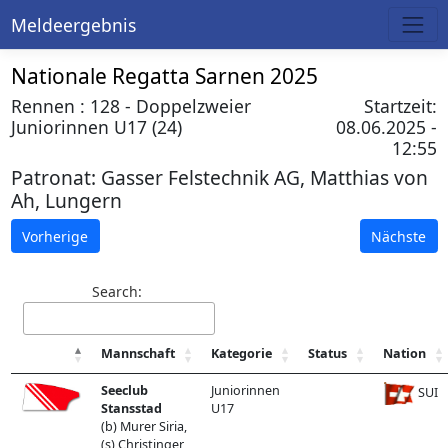
Meldeergebnis
Nationale Regatta Sarnen 2025
Rennen : 128 - Doppelzweier
Startzeit:
Juniorinnen U17 (24)
08.06.2025 -
12:55
Patronat:
Gasser Felstechnik AG, Matthias von
Ah, Lungern
Vorherige
Nächste
Search:
Mannschaft
Kategorie
Status
Nation
Seeclub
Juniorinnen
SUI
Stansstad
U17
(b) Murer Siria,
(s) Christinger