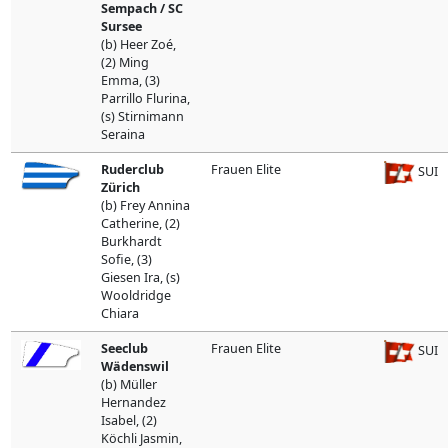
Sempach / SC
Sursee
(b) Heer Zoé,
(2) Ming
Emma, (3)
Parrillo Flurina,
(s) Stirnimann
Seraina
Ruderclub
Frauen Elite
SUI
Zürich
(b) Frey Annina
Catherine, (2)
Burkhardt
Sofie, (3)
Giesen Ira, (s)
Wooldridge
Chiara
Seeclub
Frauen Elite
SUI
Wädenswil
(b) Müller
Hernandez
Isabel, (2)
Köchli Jasmin,