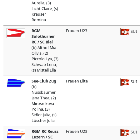
Aurelia, (3)
Licht Claire, (s)
Krauser
Romina
RGM
Frauen U23
SUI
Solothurner
RC / SC Biel
(b) Althof Mia
Olivia, (2)
Piccolo Lya, (3)
Schwab Lena,
(s) Misteli Ella
See-Club Zug
Frauen Elite
SUI
(b)
Nussbaumer
Jana Thea, (2)
Mirosnikova
Polina, (3)
Sidler Julia, (s)
Lüscher Julia
RGM RC Reuss
Frauen U23
SUI
Luzern / SC