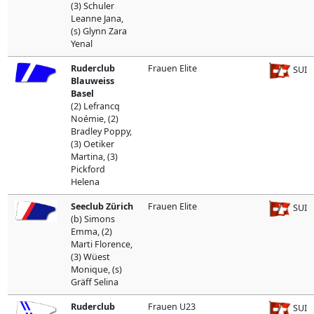
(3) Schuler
Leanne Jana,
(s) Glynn Zara
Yenal
Ruderclub
Frauen Elite
SUI
Blauweiss
Basel
(2) Lefrancq
Noémie, (2)
Bradley Poppy,
(3) Oetiker
Martina, (3)
Pickford
Helena
Seeclub Zürich
Frauen Elite
SUI
(b) Simons
Emma, (2)
Marti Florence,
(3) Wüest
Monique, (s)
Gräff Selina
Ruderclub
Frauen U23
SUI