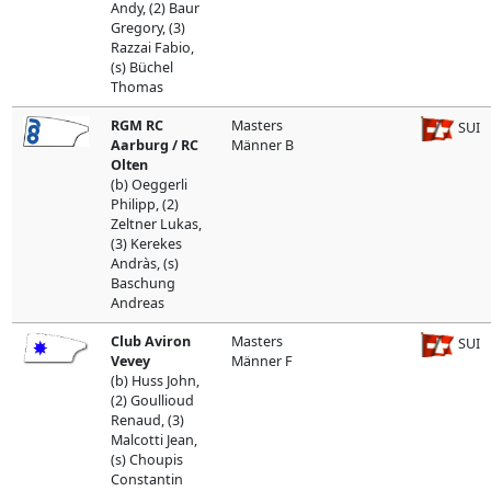
Andy, (2) Baur
Gregory, (3)
Razzai Fabio,
(s) Büchel
Thomas
RGM RC
Masters
SUI
Aarburg / RC
Männer B
Olten
(b) Oeggerli
Philipp, (2)
Zeltner Lukas,
(3) Kerekes
Andràs, (s)
Baschung
Andreas
Club Aviron
Masters
SUI
Vevey
Männer F
(b) Huss John,
(2) Goullioud
Renaud, (3)
Malcotti Jean,
(s) Choupis
Constantin