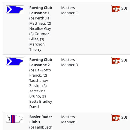
Rowing Club
Masters
SUI
Lausanne 1
Männer C
(b) Perthuis
Matthieu, (2)
Nicollier Guy,
(3) Goumaz
Gilles, (s)
Marchon
Thierry
Rowing Club
Masters
SUI
Lausanne 2
Männer B
(b) Dal-Zotto
Franck, (2)
Taushanov
Zhivko, (3)
Xercavins
Bruno, (s)
Betts Bradley
David
Basler Ruder-
Masters
SUI
Club 1
Männer F
(b) Fahlbusch