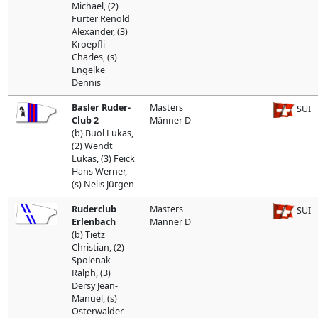
Michael, (2)
Furter Renold
Alexander, (3)
Kroepfli
Charles, (s)
Engelke
Dennis
Basler Ruder-
Masters
SUI
Club 2
Männer D
(b) Buol Lukas,
(2) Wendt
Lukas, (3) Feick
Hans Werner,
(s) Nelis Jürgen
Ruderclub
Masters
SUI
Erlenbach
Männer D
(b) Tietz
Christian, (2)
Spolenak
Ralph, (3)
Dersy Jean-
Manuel, (s)
Osterwalder