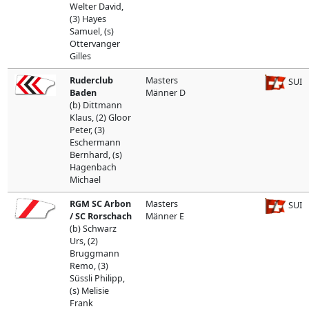
Welter David,
(3) Hayes
Samuel, (s)
Ottervanger
Gilles
Ruderclub
Masters
SUI
Baden
Männer D
(b) Dittmann
Klaus, (2) Gloor
Peter, (3)
Eschermann
Bernhard, (s)
Hagenbach
Michael
RGM SC Arbon
Masters
SUI
/ SC Rorschach
Männer E
(b) Schwarz
Urs, (2)
Bruggmann
Remo, (3)
Süssli Philipp,
(s) Melisie
Frank