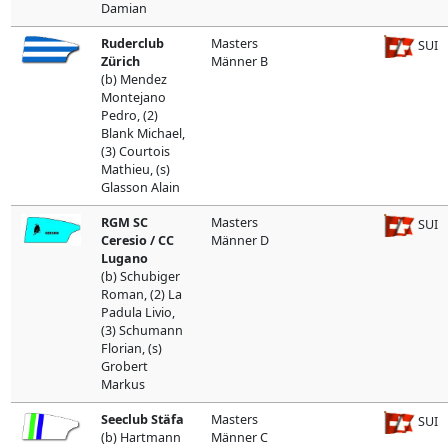
Damian
Ruderclub
Masters
SUI
Zürich
Männer B
(b) Mendez
Montejano
Pedro, (2)
Blank Michael,
(3) Courtois
Mathieu, (s)
Glasson Alain
RGM SC
Masters
SUI
Ceresio / CC
Männer D
Lugano
(b) Schubiger
Roman, (2) La
Padula Livio,
(3) Schumann
Florian, (s)
Grobert
Markus
Seeclub Stäfa
Masters
SUI
(b) Hartmann
Männer C