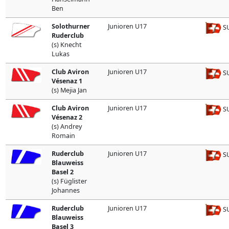
Ben
Solothurner
Junioren U17
SU
Ruderclub
(s) Knecht
Lukas
Club Aviron
Junioren U17
SU
Vésenaz 1
(s) Mejia Jan
Club Aviron
Junioren U17
SU
Vésenaz 2
(s) Andrey
Romain
Ruderclub
Junioren U17
SU
Blauweiss
Basel 2
(s) Füglister
Johannes
Ruderclub
Junioren U17
SU
Blauweiss
Basel 3