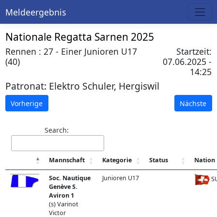
Meldeergebnis
Nationale Regatta Sarnen 2025
Rennen : 27 - Einer Junioren U17
Startzeit:
(40)
07.06.2025 -
14:25
Patronat:
Elektro Schuler, Hergiswil
Vorherige
Nächste
Search:
Mannschaft
Kategorie
Status
Nation
Soc. Nautique
Junioren U17
SU
Genève S.
Aviron 1
(s) Varinot
Victor