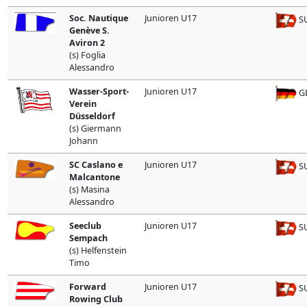
Soc. Nautique
Junioren U17
SU
Genève S.
Aviron 2
(s) Foglia
Alessandro
Wasser-Sport-
Junioren U17
G
Verein
Düsseldorf
(s) Giermann
Johann
SC Caslano e
Junioren U17
SU
Malcantone
(s) Masina
Alessandro
Seeclub
Junioren U17
SU
Sempach
(s) Helfenstein
Timo
Forward
Junioren U17
SU
Rowing Club