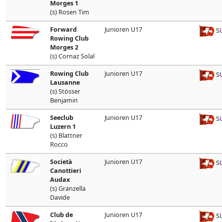
Morges 1
(s) Rosen Tim
Forward
Junioren U17
SU
Rowing Club
Morges 2
(s) Cornaz Solal
Rowing Club
Junioren U17
SU
Lausanne
(s) Stösser
Benjamin
Seeclub
Junioren U17
SU
Luzern 1
(s) Blattner
Rocco
Società
Junioren U17
SU
Canottieri
Audax
(s) Granzella
Davide
Club de
Junioren U17
SU