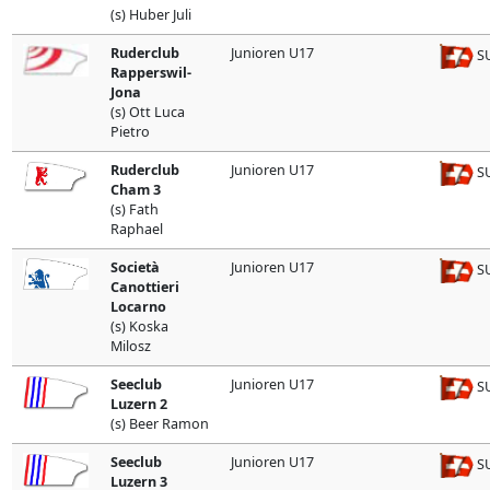
(s) Huber Juli
Ruderclub
Junioren U17
SU
Rapperswil-
Jona
(s) Ott Luca
Pietro
Ruderclub
Junioren U17
SU
Cham 3
(s) Fath
Raphael
Società
Junioren U17
SU
Canottieri
Locarno
(s) Koska
Milosz
Seeclub
Junioren U17
SU
Luzern 2
(s) Beer Ramon
Seeclub
Junioren U17
SU
Luzern 3