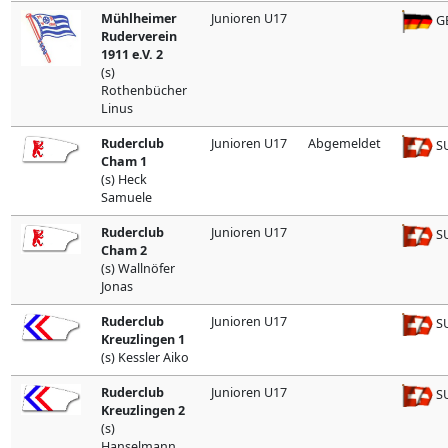
Mühlheimer
Junioren U17
G
Ruderverein
1911 e.V. 2
(s)
Rothenbücher
Linus
Ruderclub
Junioren U17
Abgemeldet
SU
Cham 1
(s) Heck
Samuele
Ruderclub
Junioren U17
SU
Cham 2
(s) Wallnöfer
Jonas
Ruderclub
Junioren U17
SU
Kreuzlingen 1
(s) Kessler Aiko
Ruderclub
Junioren U17
SU
Kreuzlingen 2
(s)
Hanselmann