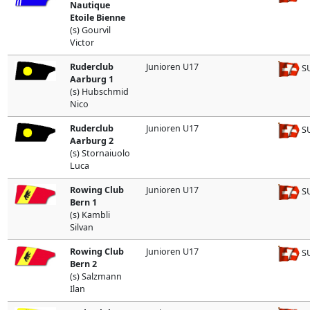
Nautique
Etoile Bienne
(s) Gourvil
Victor
Ruderclub
Junioren U17
SU
Aarburg 1
(s) Hubschmid
Nico
Ruderclub
Junioren U17
SU
Aarburg 2
(s) Stornaiuolo
Luca
Rowing Club
Junioren U17
SU
Bern 1
(s) Kambli
Silvan
Rowing Club
Junioren U17
SU
Bern 2
(s) Salzmann
Ilan