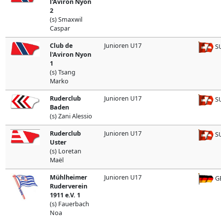
l'Aviron Nyon
2
(s) Smaxwil
Caspar
Club de
Junioren U17
SU
l'Aviron Nyon
1
(s) Tsang
Marko
Ruderclub
Junioren U17
SU
Baden
(s) Zani Alessio
Ruderclub
Junioren U17
SU
Uster
(s) Loretan
Maël
Mühlheimer
Junioren U17
G
Ruderverein
1911 e.V. 1
(s) Fauerbach
Noa