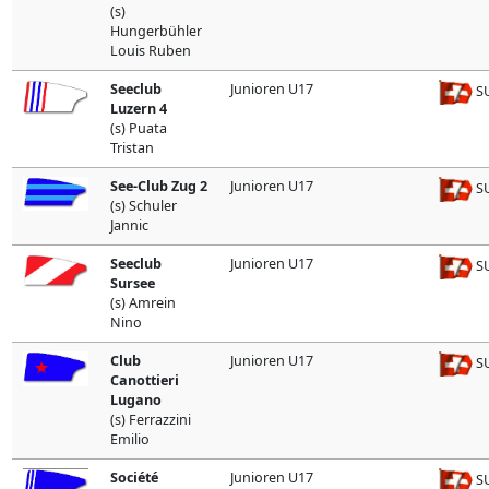
(s)
Hungerbühler
Louis Ruben
Seeclub
Junioren U17
SU
Luzern 4
(s) Puata
Tristan
See-Club Zug 2
Junioren U17
SU
(s) Schuler
Jannic
Seeclub
Junioren U17
SU
Sursee
(s) Amrein
Nino
Club
Junioren U17
SU
Canottieri
Lugano
(s) Ferrazzini
Emilio
Société
Junioren U17
SU