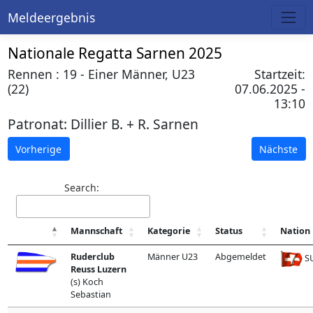
Meldeergebnis
Nationale Regatta Sarnen 2025
Rennen : 19 - Einer Männer, U23
Startzeit:
(22)
07.06.2025 -
13:10
Patronat:
Dillier B. + R. Sarnen
Vorherige
Nächste
Search:
Mannschaft
Kategorie
Status
Nation
Ruderclub
Männer U23
Abgemeldet
SU
Reuss Luzern
(s) Koch
Sebastian