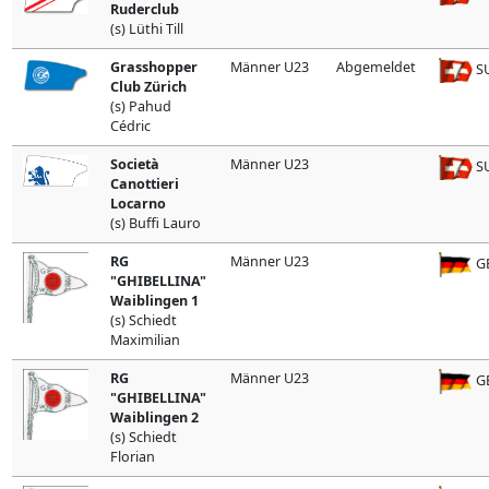
Ruderclub
(s) Lüthi Till
Grasshopper
Männer U23
Abgemeldet
SU
Club Zürich
(s) Pahud
Cédric
Società
Männer U23
SU
Canottieri
Locarno
(s) Buffi Lauro
RG
Männer U23
G
"GHIBELLINA"
Waiblingen 1
(s) Schiedt
Maximilian
RG
Männer U23
G
"GHIBELLINA"
Waiblingen 2
(s) Schiedt
Florian