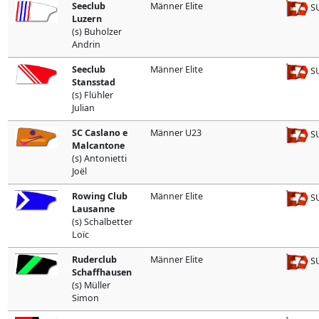
Seeclub
Männer Elite
SU
Luzern
(s) Buholzer
Andrin
Seeclub
Männer Elite
SU
Stansstad
(s) Flühler
Julian
SC Caslano e
Männer U23
SU
Malcantone
(s) Antonietti
Joël
Rowing Club
Männer Elite
SU
Lausanne
(s) Schalbetter
Loïc
Ruderclub
Männer Elite
SU
Schaffhausen
(s) Müller
Simon