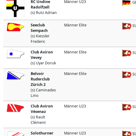
RC Undine
Männer U23
G
Radolfzell
(s) Rutz Adrian
Seeclub
Männer Elite
SU
Sempach
(s) Kiessler
Frederic
Club Aviron
Männer Elite
SU
Vevey
(s) Uyar Doruk
Belvoir
Männer Elite
SU
Ruderclub
Zürich 2
(s) Caminades
Lino
Club Aviron
Männer U23
SU
Vésenaz
(s) Rault
Clément
Solothurner
Männer U23
SU