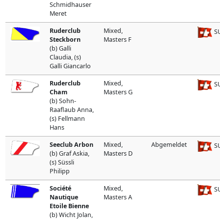
Schmidhauser
Meret
Ruderclub
Mixed,
SU
Steckborn
Masters F
(b) Galli
Claudia, (s)
Galli Giancarlo
Ruderclub
Mixed,
SU
Cham
Masters G
(b) Sohn-
Raaflaub Anna,
(s) Fellmann
Hans
Seeclub Arbon
Mixed,
Abgemeldet
SU
(b) Graf Askia,
Masters D
(s) Süssli
Philipp
Société
Mixed,
SU
Nautique
Masters A
Etoile Bienne
(b) Wicht Jolan,