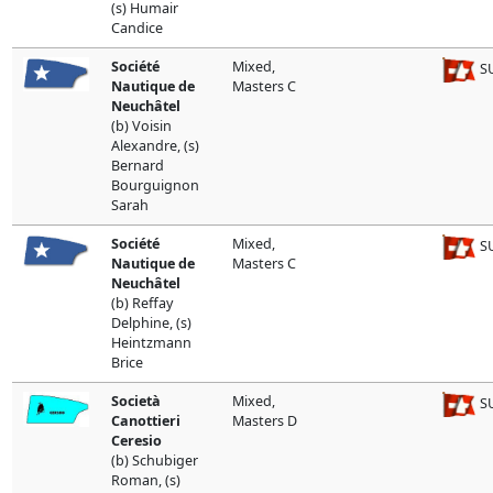
(s) Humair
Candice
Société
Mixed,
SU
Nautique de
Masters C
Neuchâtel
(b) Voisin
Alexandre, (s)
Bernard
Bourguignon
Sarah
Société
Mixed,
SU
Nautique de
Masters C
Neuchâtel
(b) Reffay
Delphine, (s)
Heintzmann
Brice
Società
Mixed,
SU
Canottieri
Masters D
Ceresio
(b) Schubiger
Roman, (s)