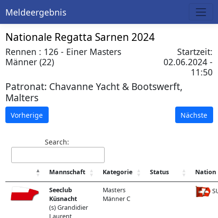
Meldeergebnis
Nationale Regatta Sarnen 2024
Rennen : 126 - Einer Masters
Startzeit:
Männer (22)
02.06.2024 -
11:50
Patronat:
Chavanne Yacht & Bootswerft,
Malters
Vorherige
Nächste
Search:
Mannschaft
Kategorie
Status
Nation
Seeclub
Masters
SU
Küsnacht
Männer C
(s) Grandidier
Laurent