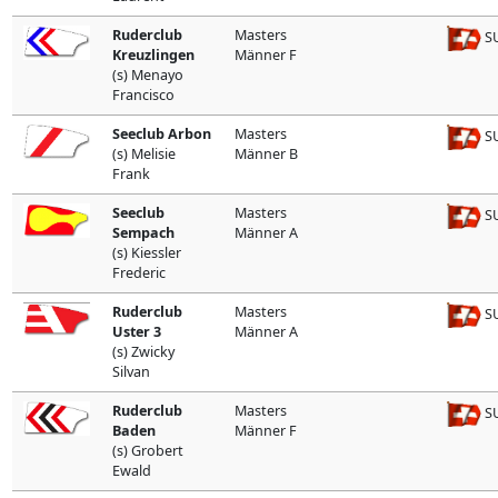
Ruderclub
Masters
SU
Kreuzlingen
Männer F
(s) Menayo
Francisco
Seeclub Arbon
Masters
SU
(s) Melisie
Männer B
Frank
Seeclub
Masters
SU
Sempach
Männer A
(s) Kiessler
Frederic
Ruderclub
Masters
SU
Uster 3
Männer A
(s) Zwicky
Silvan
Ruderclub
Masters
SU
Baden
Männer F
(s) Grobert
Ewald