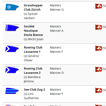
Grasshopper
Masters
SU
Club Zürich
Männer G
(s) Spitzer
Herbert
Société
Masters
SU
Nautique
Männer A
Etoile Bienne
(s) Wicht Jolan
Rowing Club
Masters
SU
Lausanne 1
Männer F
(s) Gindroz
Olivier
Rowing Club
Masters
SU
Lausanne 2
Männer D
(s) Bandiera
Jérôme
See-Club Zug 2
Masters
SU
(s) Lins
Männer F
Guilherme