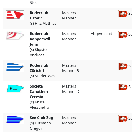
Steen
Ruderclub
Masters
SU
Uster 1
Männer C
(s) Hitz Mathias
Ruderclub
Masters
Abgemeldet
SU
Rapperswil-
Männer F
Jona
(s) Klipstein
Andreas
Ruderclub
Masters
SU
Zürich 1
Männer B
(s) Studer Yves
Società
Masters
SU
Canottieri
Männer D
Ceresio
(s) Brusa
Alessandro
See-Club Zug
Masters
SU
(s) Ortmann
Männer E
Gregor