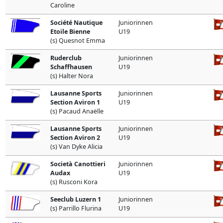
Caroline
Société Nautique
Juniorinnen
Etoile Bienne
U19
(s) Quesnot Emma
Ruderclub
Juniorinnen
Schaffhausen
U19
(s) Halter Nora
Lausanne Sports
Juniorinnen
Section Aviron 1
U19
(s) Pacaud Anaëlle
Lausanne Sports
Juniorinnen
Section Aviron 2
U19
(s) Van Dyke Alicia
Società Canottieri
Juniorinnen
Audax
U19
(s) Rusconi Kora
Seeclub Luzern 1
Juniorinnen
(s) Parrillo Flurina
U19