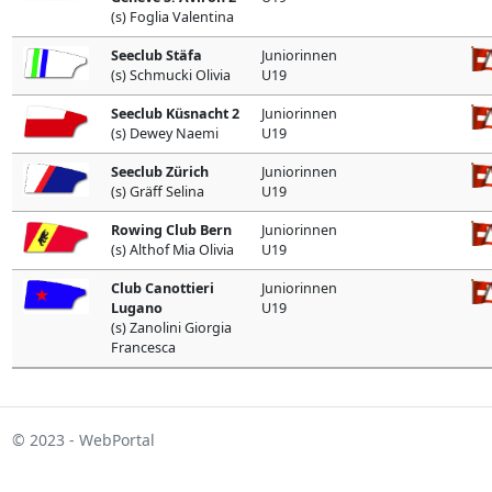
(s) Foglia Valentina
Seeclub Stäfa
Juniorinnen
(s) Schmucki Olivia
U19
Seeclub Küsnacht 2
Juniorinnen
(s) Dewey Naemi
U19
Seeclub Zürich
Juniorinnen
(s) Gräff Selina
U19
Rowing Club Bern
Juniorinnen
(s) Althof Mia Olivia
U19
Club Canottieri
Juniorinnen
Lugano
U19
(s) Zanolini Giorgia
Francesca
© 2023 - WebPortal