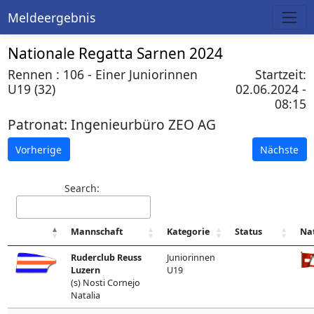
Meldeergebnis
Nationale Regatta Sarnen 2024
Rennen : 106 - Einer Juniorinnen
Startzeit:
U19 (32)
02.06.2024 -
08:15
Patronat:
Ingenieurbüro ZEO AG
Vorherige
Nächste
Search:
Mannschaft
Kategorie
Status
Na
Ruderclub Reuss
Juniorinnen
Luzern
U19
(s) Nosti Cornejo
Natalia