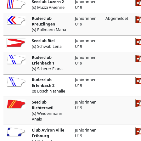
Seeclub Luzern 2
Juniorinnen
(s) Muzzi Vivienne
U19
Ruderclub
Juniorinnen
Abgemeldet
Kreuzlingen
U19
(s) Pallmann Maria
Seeclub Biel
Juniorinnen
(s) Schwab Lena
U19
Ruderclub
Juniorinnen
Erlenbach 1
U19
(s) Scherer Fiona
Ruderclub
Juniorinnen
Erlenbach 2
U19
(s) Bösch Nathalie
Seeclub
Juniorinnen
Richterswil
U19
(s) Weidenmann
Anais
Club Aviron Ville
Juniorinnen
Fribourg
U19