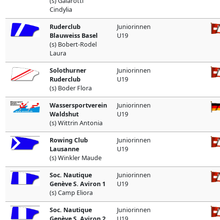
(s) Galarotti
Cindylia
Ruderclub
Juniorinnen
Blauweiss Basel
U19
(s) Bobert-Rodel
Laura
Solothurner
Juniorinnen
Ruderclub
U19
(s) Boder Flora
Wassersportverein
Juniorinnen
Waldshut
U19
(s) Wittrin Antonia
Rowing Club
Juniorinnen
Lausanne
U19
(s) Winkler Maude
Soc. Nautique
Juniorinnen
Genève S. Aviron 1
U19
(s) Camp Eliora
Soc. Nautique
Juniorinnen
Genève S. Aviron 2
U19