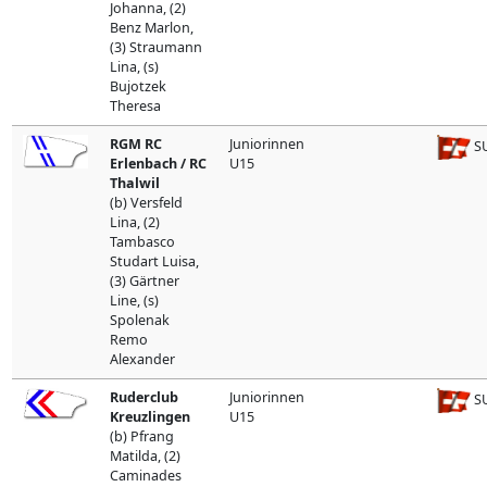
Johanna, (2)
Benz Marlon,
(3) Straumann
Lina, (s)
Bujotzek
Theresa
RGM RC
Juniorinnen
SU
Erlenbach / RC
U15
Thalwil
(b) Versfeld
Lina, (2)
Tambasco
Studart Luisa,
(3) Gärtner
Line, (s)
Spolenak
Remo
Alexander
Ruderclub
Juniorinnen
SU
Kreuzlingen
U15
(b) Pfrang
Matilda, (2)
Caminades