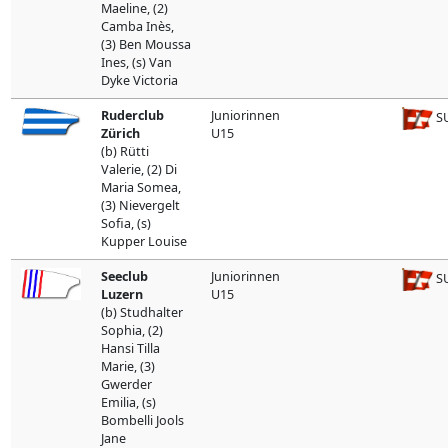
Maeline, (2)
Camba Inès,
(3) Ben Moussa
Ines, (s) Van
Dyke Victoria
Ruderclub
Juniorinnen
SU
Zürich
U15
(b) Rütti
Valerie, (2) Di
Maria Somea,
(3) Nievergelt
Sofia, (s)
Kupper Louise
Seeclub
Juniorinnen
SU
Luzern
U15
(b) Studhalter
Sophia, (2)
Hansi Tilla
Marie, (3)
Gwerder
Emilia, (s)
Bombelli Jools
Jane