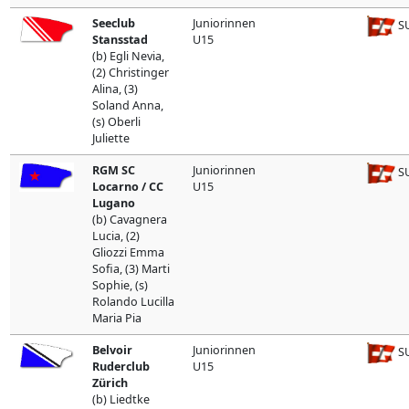
Seeclub
Juniorinnen
SU
Stansstad
U15
(b) Egli Nevia,
(2) Christinger
Alina, (3)
Soland Anna,
(s) Oberli
Juliette
RGM SC
Juniorinnen
SU
Locarno / CC
U15
Lugano
(b) Cavagnera
Lucia, (2)
Gliozzi Emma
Sofia, (3) Marti
Sophie, (s)
Rolando Lucilla
Maria Pia
Belvoir
Juniorinnen
SU
Ruderclub
U15
Zürich
(b) Liedtke