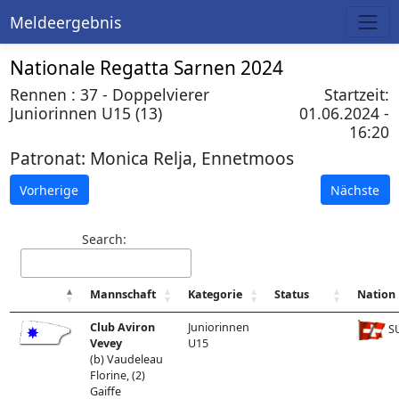
Meldeergebnis
Nationale Regatta Sarnen 2024
Rennen : 37 - Doppelvierer
Startzeit:
Juniorinnen U15 (13)
01.06.2024 -
16:20
Patronat:
Monica Relja, Ennetmoos
Vorherige
Nächste
Search:
Mannschaft
Kategorie
Status
Nation
Club Aviron
Juniorinnen
SU
Vevey
U15
(b) Vaudeleau
Florine, (2)
Gaiffe