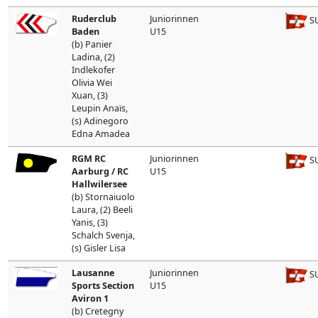
Ruderclub
Juniorinnen
SU
Baden
U15
(b) Panier
Ladina, (2)
Indlekofer
Olivia Wei
Xuan, (3)
Leupin Anaïs,
(s) Adinegoro
Edna Amadea
RGM RC
Juniorinnen
SU
Aarburg / RC
U15
Hallwilersee
(b) Stornaiuolo
Laura, (2) Beeli
Yanis, (3)
Schalch Svenja,
(s) Gisler Lisa
Lausanne
Juniorinnen
SU
Sports Section
U15
Aviron 1
(b) Cretegny