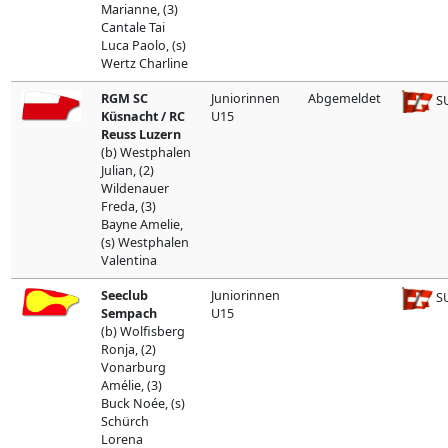
Marianne, (3)
Cantale Tai
Luca Paolo, (s)
Wertz Charline
RGM SC
Juniorinnen
Abgemeldet
SU
Küsnacht / RC
U15
Reuss Luzern
(b) Westphalen
Julian, (2)
Wildenauer
Freda, (3)
Bayne Amelie,
(s) Westphalen
Valentina
Seeclub
Juniorinnen
SU
Sempach
U15
(b) Wolfisberg
Ronja, (2)
Vonarburg
Amélie, (3)
Buck Noée, (s)
Schürch
Lorena