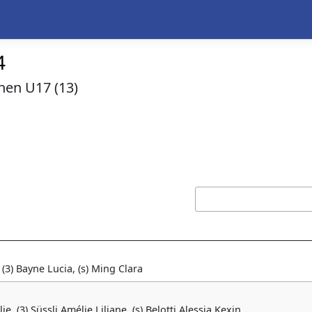
4
nnen U17 (13)
 (3) Bayne Lucia, (s) Ming Clara
e, (3) Süssli Amélie Liliane, (s) Belotti Alessia Kexin