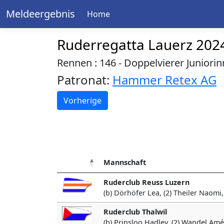
Meldeergebnis
Home
Ruderregatta Lauerz 202
Rennen : 146 - Doppelvierer Juniori
Patronat:
Hammer Retex AG
Vorherige
Mannschaft
Ruderclub Reuss Luzern
(b) Dörhöfer Lea, (2) Theiler Naomi,
Ruderclub Thalwil
(b) Prinsloo Hadley, (2) Wandel Améli