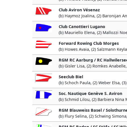
Club Aviron Vésenaz
(b) Haymoz Joalina, (2) Baronijan An
Club Canottieri Lugano
(b) Mauriello Elena, (2) Mallozzi No
Forward Rowing Club Morges
(b) Howes Avaia, (2) Salzmann Keyla,
RGM RC Aarburg / RC Hallwilerse
(b) Gisler Lisa, (2) Romkes Anabelle, 
Seeclub Biel
(b) Schoch Paula, (2) Weber Elsa, (3
Soc. Nautique Genève S. Aviron
(b) Schmid Lilou, (2) Barbiera Nina M
RGM Blauweiss Basel / Solothurn
(b) Flury Selina, (2) Schwing Simona,
RGM RC Baden / SC Stäfa / SC Wä