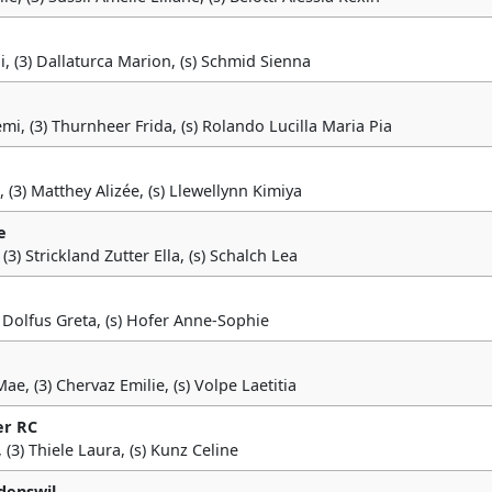
i, (3) Dallaturca Marion, (s) Schmid Sienna
emi, (3) Thurnheer Frida, (s) Rolando Lucilla Maria Pia
 (3) Matthey Alizée, (s) Llewellynn Kimiya
e
(3) Strickland Zutter Ella, (s) Schalch Lea
) Dolfus Greta, (s) Hofer Anne-Sophie
ae, (3) Chervaz Emilie, (s) Volpe Laetitia
er RC
 (3) Thiele Laura, (s) Kunz Celine
denswil