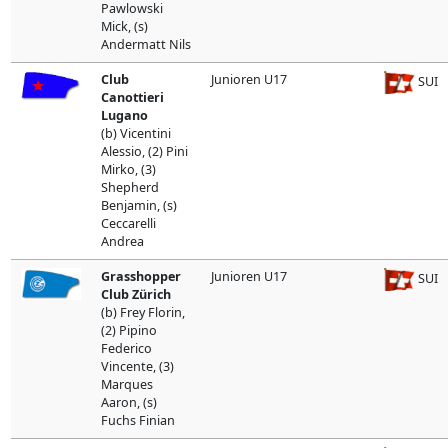
Pawlowski
Mick, (s)
Andermatt Nils
Club
Junioren U17
SUI
Canottieri
Lugano
(b) Vicentini
Alessio, (2) Pini
Mirko, (3)
Shepherd
Benjamin, (s)
Ceccarelli
Andrea
Grasshopper
Junioren U17
SUI
Club Zürich
(b) Frey Florin,
(2) Pipino
Federico
Vincente, (3)
Marques
Aaron, (s)
Fuchs Finian