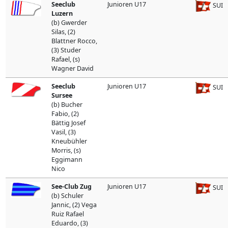
Seeclub
Junioren U17
SUI
Luzern
(b) Gwerder
Silas, (2)
Blattner Rocco,
(3) Studer
Rafael, (s)
Wagner David
Seeclub
Junioren U17
SUI
Sursee
(b) Bucher
Fabio, (2)
Bättig Josef
Vasil, (3)
Kneubühler
Morris, (s)
Eggimann
Nico
See-Club Zug
Junioren U17
SUI
(b) Schuler
Jannic, (2) Vega
Ruiz Rafael
Eduardo, (3)