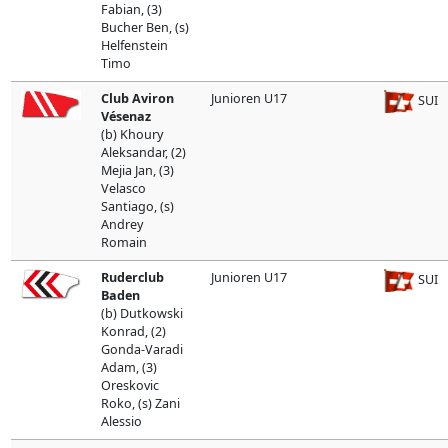
Fabian, (3)
Bucher Ben, (s)
Helfenstein
Timo
Club Aviron
Junioren U17
SUI
Vésenaz
(b) Khoury
Aleksandar, (2)
Mejia Jan, (3)
Velasco
Santiago, (s)
Andrey
Romain
Ruderclub
Junioren U17
SUI
Baden
(b) Dutkowski
Konrad, (2)
Gonda-Varadi
Adam, (3)
Oreskovic
Roko, (s) Zani
Alessio