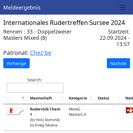
Meldeergebnis
Internationales Rudertreffen Sursee 2024
Rennen : 33 - Doppelzweier
Startzeit:
Masters Mixed (8)
22.09.2024 -
13:57
Patronat:
Chez be
Vorherige
Nächste
Search:
Mannschaft
Kategorie
Status
Nat
Ruderclub Cham
Mixed,
1
Masters A
(b) Hotz Dominik,
(s) Krieg Silvana