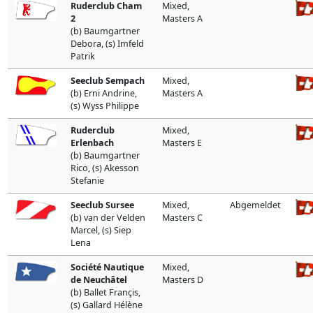
Ruderclub Cham
Mixed,
2
Masters A
(b) Baumgartner
Debora, (s) Imfeld
Patrik
Seeclub Sempach
Mixed,
(b) Erni Andrine,
Masters A
(s) Wyss Philippe
Ruderclub
Mixed,
Erlenbach
Masters E
(b) Baumgartner
Rico, (s) Akesson
Stefanie
Seeclub Sursee
Mixed,
Abgemeldet
(b) van der Velden
Masters C
Marcel, (s) Siep
Lena
Société Nautique
Mixed,
de Neuchâtel
Masters D
(b) Ballet Françis,
(s) Gallard Hélène