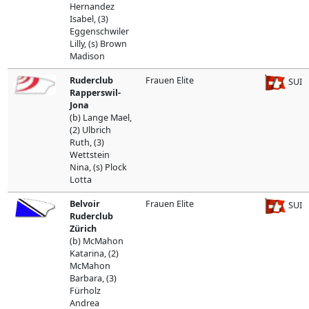
Hernandez
Isabel, (3)
Eggenschwiler
Lilly, (s) Brown
Madison
Ruderclub
Frauen Elite
SUI
Rapperswil-
Jona
(b) Lange Mael,
(2) Ulbrich
Ruth, (3)
Wettstein
Nina, (s) Plock
Lotta
Belvoir
Frauen Elite
SUI
Ruderclub
Zürich
(b) McMahon
Katarina, (2)
McMahon
Barbara, (3)
Fürholz
Andrea