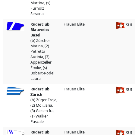
Martina, (s)
Fürholz
Seraina
Ruderclub
Frauen Elite
SUI
Blauweiss
Basel
(b) Zürcher
Marina, (2)
Petretta
Aurinia, (3)
Appenzeller
Émilie, (s)
Bobert-Rodel
Laura
Ruderclub
Frauen Elite
SUI
Zürich
(b) Züger Freja,
(2) Moi Ilaria,
(3) Giesen Ira,
(s) Walker
Pascale
Ruderclub
Frauen Elite
SUI