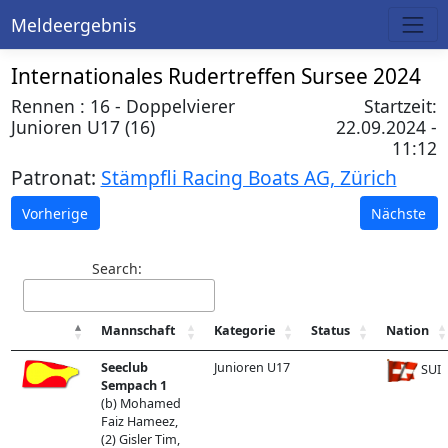
Meldeergebnis
Internationales Rudertreffen Sursee 2024
Rennen : 16 - Doppelvierer
Startzeit:
Junioren U17 (16)
22.09.2024 -
11:12
Patronat:
Stämpfli Racing Boats AG, Zürich
Vorherige
Nächste
Search:
Mannschaft
Kategorie
Status
Nation
Seeclub
Junioren U17
SUI
Sempach 1
(b) Mohamed
Faiz Hameez,
(2) Gisler Tim,