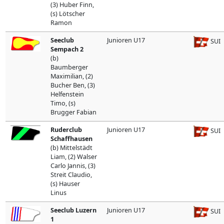
(3) Huber Finn,
(s) Lötscher
Ramon
Seeclub
Junioren U17
SUI
Sempach 2
(b)
Baumberger
Maximilian, (2)
Bucher Ben, (3)
Helfenstein
Timo, (s)
Brugger Fabian
Ruderclub
Junioren U17
SUI
Schaffhausen
(b) Mittelstädt
Liam, (2) Walser
Carlo Jannis, (3)
Streit Claudio,
(s) Hauser
Linus
Seeclub Luzern
Junioren U17
SUI
1