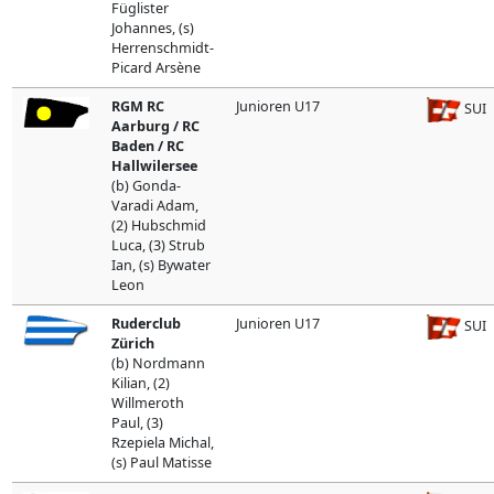
Füglister
Johannes, (s)
Herrenschmidt-
Picard Arsène
RGM RC
Junioren U17
SUI
Aarburg / RC
Baden / RC
Hallwilersee
(b) Gonda-
Varadi Adam,
(2) Hubschmid
Luca, (3) Strub
Ian, (s) Bywater
Leon
Ruderclub
Junioren U17
SUI
Zürich
(b) Nordmann
Kilian, (2)
Willmeroth
Paul, (3)
Rzepiela Michal,
(s) Paul Matisse