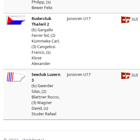
Philipp, (s)
Bewer Felix
Ruderclub
Junioren U17
SUI
Thalwil 2
(b) Gargallo
Ferrer Nil, (2)
Kümmeke Carl,
(3) Cangelosi
Franco, (s)
Klose
Alexander
Seeclub Luzern
Junioren U17
SUI
3
(b) Gwerder
Silas, (2)
Blattner Rocco,
(3) Wagner
David, (s)
Studer Rafael