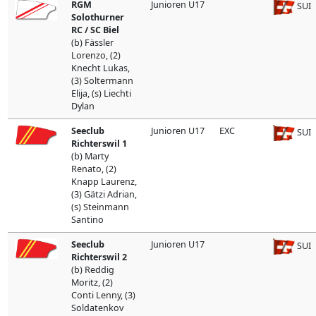
RGM
Junioren U17
SUI
Solothurner
RC / SC Biel
(b) Fässler
Lorenzo, (2)
Knecht Lukas,
(3) Soltermann
Elija, (s) Liechti
Dylan
Seeclub
Junioren U17
EXC
SUI
Richterswil 1
(b) Marty
Renato, (2)
Knapp Laurenz,
(3) Gätzi Adrian,
(s) Steinmann
Santino
Seeclub
Junioren U17
SUI
Richterswil 2
(b) Reddig
Moritz, (2)
Conti Lenny, (3)
Soldatenkov