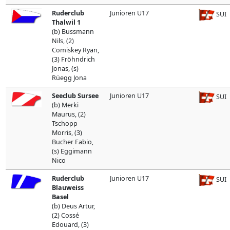
Ruderclub
Junioren U17
SUI
Thalwil 1
(b) Bussmann
Nils, (2)
Comiskey Ryan,
(3) Fröhndrich
Jonas, (s)
Rüegg Jona
Seeclub Sursee
Junioren U17
SUI
(b) Merki
Maurus, (2)
Tschopp
Morris, (3)
Bucher Fabio,
(s) Eggimann
Nico
Ruderclub
Junioren U17
SUI
Blauweiss
Basel
(b) Deus Artur,
(2) Cossé
Edouard, (3)