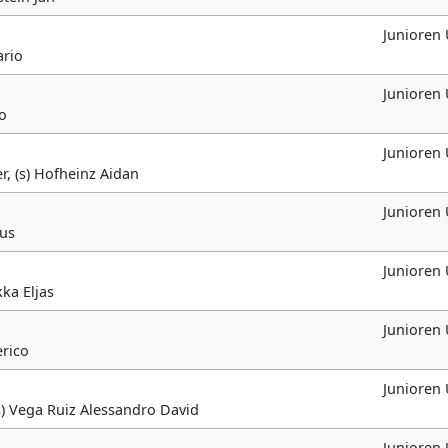
Junioren
ario
Junioren
ro
Junioren
r, (s) Hofheinz Aidan
Junioren
nus
Junioren
ka Eljas
Junioren
erico
Junioren
s) Vega Ruiz Alessandro David
Junioren