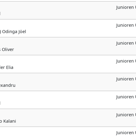
Junioren
l
Junioren
) Odinga Jöel
Junioren
 Oliver
Junioren
er Elia
Junioren
lexandru
Junioren
l
Junioren
no Kalani
Junioren