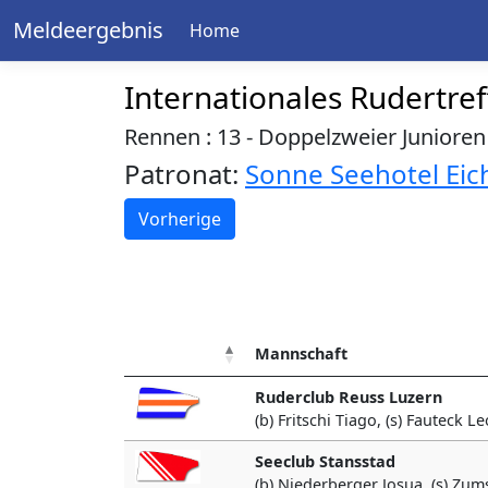
Meldeergebnis
Home
Internationales Rudertre
Rennen : 13 - Doppelzweier Junioren
Patronat:
Sonne Seehotel Eich
Vorherige
Mannschaft
Ruderclub Reuss Luzern
(b) Fritschi Tiago, (s) Fauteck L
Seeclub Stansstad
(b) Niederberger Josua, (s) Zum