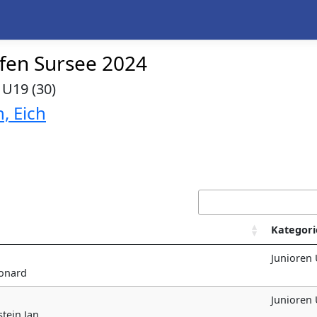
ffen Sursee 2024
 U19 (30)
, Eich
Kategori
Junioren
eonard
Junioren
stein Jan