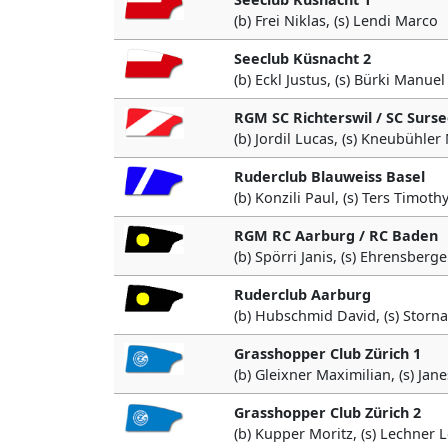
(b) Frei Niklas, (s) Lendi Marco
Seeclub Küsnacht 2
(b) Eckl Justus, (s) Bürki Manuel
RGM SC Richterswil / SC Surs
(b) Jordil Lucas, (s) Kneubühler
Ruderclub Blauweiss Basel
(b) Konzili Paul, (s) Ters Timoth
RGM RC Aarburg / RC Baden
(b) Spörri Janis, (s) Ehrensberg
Ruderclub Aarburg
(b) Hubschmid David, (s) Storna
Grasshopper Club Zürich 1
(b) Gleixner Maximilian, (s) Jan
Grasshopper Club Zürich 2
(b) Kupper Moritz, (s) Lechner L