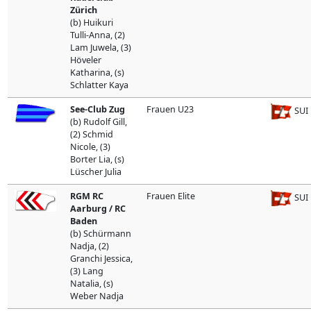
Zürich
(b) Huikuri
Tulli-Anna, (2)
Lam Juwela, (3)
Höveler
Katharina, (s)
Schlatter Kaya
See-Club Zug
Frauen U23
SUI
(b) Rudolf Gill,
(2) Schmid
Nicole, (3)
Borter Lia, (s)
Lüscher Julia
RGM RC
Frauen Elite
SUI
Aarburg / RC
Baden
(b) Schürmann
Nadja, (2)
Granchi Jessica,
(3) Lang
Natalia, (s)
Weber Nadja