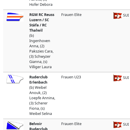
Hofer Debora
RGM RC Reuss
Frauen Elite
SUI
Luzern / SC
Stäfa / RC
Thalwil
(b)
Ingenhoven
Anna, (2)
Pakszies Cara,
(3) Schwyzer
Gianna, (s)
Villiger Laura
Ruderclub
Frauen U23
SUI
Erlenbach
(b) Weibel
Anouk, (2)
Loepfe Annina,
(3) Scherer
Fiona, (s)
Weibel Selina
Belvoir
Frauen Elite
SUI
Ruderclub