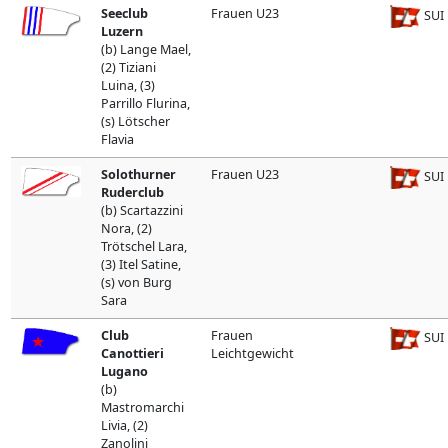
Seeclub
Frauen U23
SUI
Luzern
(b) Lange Mael,
(2) Tiziani
Luina, (3)
Parrillo Flurina,
(s) Lötscher
Flavia
Solothurner
Frauen U23
SUI
Ruderclub
(b) Scartazzini
Nora, (2)
Trötschel Lara,
(3) Itel Satine,
(s) von Burg
Sara
Club
Frauen
SUI
Canottieri
Leichtgewicht
Lugano
(b)
Mastromarchi
Livia, (2)
Zanolini