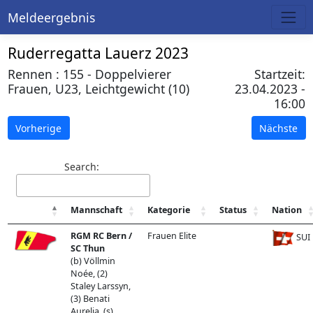
Meldeergebnis
Ruderregatta Lauerz 2023
Rennen : 155 - Doppelvierer
Startzeit:
Frauen, U23, Leichtgewicht (10)
23.04.2023 -
16:00
Vorherige
Nächste
Search:
Mannschaft
Kategorie
Status
Nation
RGM RC Bern /
Frauen Elite
SUI
SC Thun
(b) Völlmin
Noée, (2)
Staley Larssyn,
(3) Benati
Aurelia, (s)