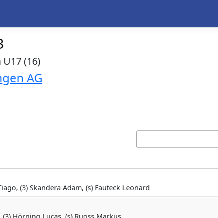
3
 U17 (16)
ngen AG
i Tiago, (3) Skandera Adam, (s) Fauteck Leonard
, (3) Hörning Lucas, (s) Ruoss Markus