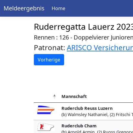
Meldeergebnis
Home
Ruderregatta Lauerz 202
Rennen : 126 - Doppelvierer Junioren
Patronat:
ARISCO Versicheru
Vorherige
Mannschaft
Ruderclub Reuss Luzern
(b) Walmsley Nathaniel, (2) Fritsch
Ruderclub Cham
(b) Arnold Armin, (2) Ruoss Gregory