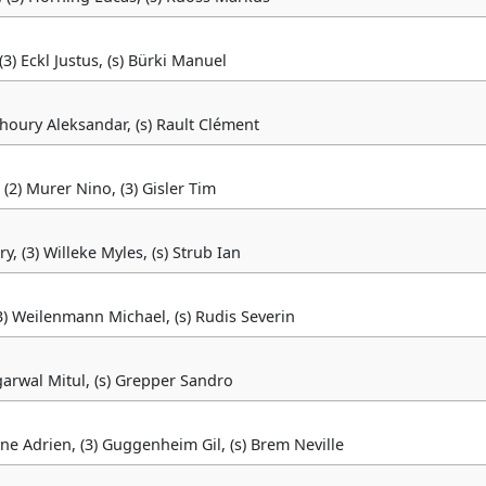
(3) Eckl Justus, (s) Bürki Manuel
) Khoury Aleksandar, (s) Rault Clément
(2) Murer Nino, (3) Gisler Tim
y, (3) Willeke Myles, (s) Strub Ian
 (3) Weilenmann Michael, (s) Rudis Severin
Aggarwal Mitul, (s) Grepper Sandro
ne Adrien, (3) Guggenheim Gil, (s) Brem Neville