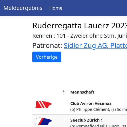
Meldeergebnis
Home
Ruderregatta Lauerz 202
Rennen : 101 - Zweier ohne Stm. Jun
Patronat:
Sidler Zug AG, Pla
Vorherige
Mannschaft
Club Aviron Vésenaz
(b) Philippe Clément, (s) Sor
Seeclub Zürich 1
(b) Remnefjord Nils Hugo, (s