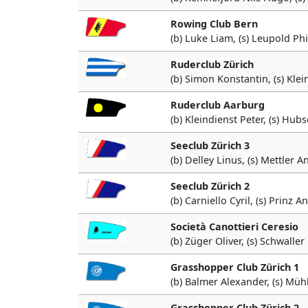
Rowing Club Bern
(b) Luke Liam, (s) Leupold Ph
Ruderclub Zürich
(b) Simon Konstantin, (s) Kle
Ruderclub Aarburg
(b) Kleindienst Peter, (s) Hu
Seeclub Zürich 3
(b) Delley Linus, (s) Mettler A
Seeclub Zürich 2
(b) Carniello Cyril, (s) Prinz A
Società Canottieri Ceresio
(b) Züger Oliver, (s) Schwalle
Grasshopper Club Zürich 1
(b) Balmer Alexander, (s) Müh
Grasshopper Club Zürich 2