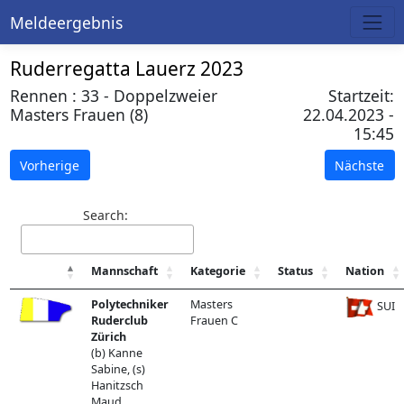
Meldeergebnis
Ruderregatta Lauerz 2023
Rennen : 33 - Doppelzweier
Startzeit:
Masters Frauen (8)
22.04.2023 -
15:45
Vorherige
Nächste
Search:
Mannschaft
Kategorie
Status
Nation
Polytechniker
Masters
SUI
Ruderclub
Frauen C
Zürich
(b) Kanne
Sabine, (s)
Hanitzsch
Maud