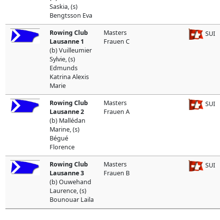
Saskia, (s)
Bengtsson Eva
Rowing Club
Masters
SUI
Lausanne 1
Frauen C
(b) Vuilleumier
Sylvie, (s)
Edmunds
Katrina Alexis
Marie
Rowing Club
Masters
SUI
Lausanne 2
Frauen A
(b) Mallédan
Marine, (s)
Bégué
Florence
Rowing Club
Masters
SUI
Lausanne 3
Frauen B
(b) Ouwehand
Laurence, (s)
Bounouar Laila