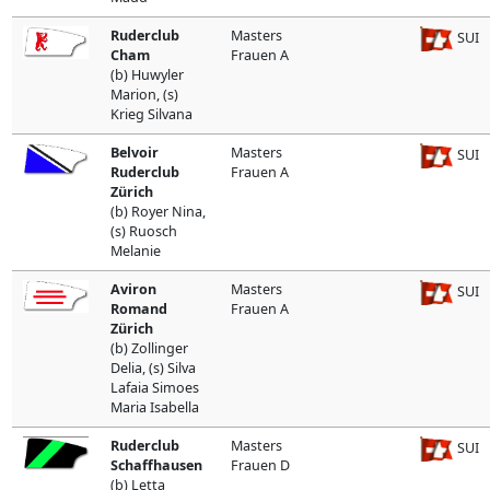
Ruderclub
Masters
SUI
Cham
Frauen A
(b) Huwyler
Marion, (s)
Krieg Silvana
Belvoir
Masters
SUI
Ruderclub
Frauen A
Zürich
(b) Royer Nina,
(s) Ruosch
Melanie
Aviron
Masters
SUI
Romand
Frauen A
Zürich
(b) Zollinger
Delia, (s) Silva
Lafaia Simoes
Maria Isabella
Ruderclub
Masters
SUI
Schaffhausen
Frauen D
(b) Letta