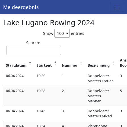
Meldeergebnis
Lake Lugano Rowing 2024
Show
entries
Search:
Anz
Startdatum
Startzeit
Nummer
Bezeichnung
Boo
06.04.2024
10:30
1
Doppelvierer
3
Masters Frauen
06.04.2024
10:38
2
Doppelvierer
5
Masters
Männer
06.04.2024
10:46
3
Doppelvierer
3
Masters Mixed
06.04.2024
10:54
4
Vierer ohne
3