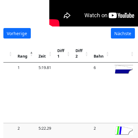
Vorherige
Nächste
Diff
Diff
Rang
Zeit
1
2
Bahn
1
5:19.81
6
2
5:22.29
2