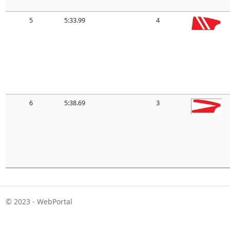
5
5:33.99
4
6
5:38.69
3
© 2023 - WebPortal