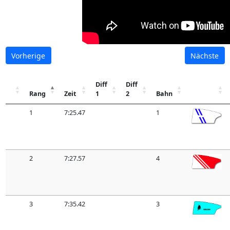
Vorherige
Nächste
Diff
Diff
Rang
Zeit
1
2
Bahn
1
7:25.47
1
2
7:27.57
4
3
7:35.42
3