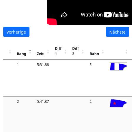
Vorherige
Nächste
Diff
Diff
Rang
Zeit
1
2
Bahn
1
5:31.88
5
2
5:41.37
2