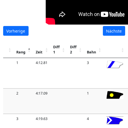
Vorherige
Nächste
Diff
Diff
Rang
Zeit
1
2
Bahn
1
4:12.81
3
2
4:17.09
1
3
4:19.63
4