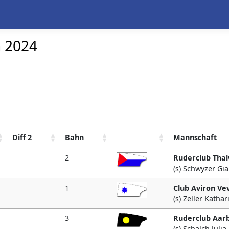
n 2024
Diff 2
Bahn
Mannschaft
2
Ruderclub Thal
(s) Schwyzer Gi
1
Club Aviron Ve
(s) Zeller Kathar
3
Ruderclub Aar
(s) Schalch Julia