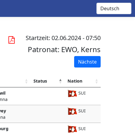
Startzeit: 02.06.2024 - 07:50
Patronat:
EWO, Kerns
Nächste
Status
Nation
wil
SUI
anna
vey
SUI
ina
burg
SUI