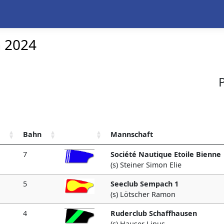
n 2024
Bahn
Mannschaft
7
Société Nautique Etoile Bienne
(s) Steiner Simon Elie
5
Seeclub Sempach 1
(s) Lötscher Ramon
4
Ruderclub Schaffhausen
(s) Hauser Linus