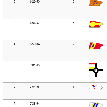
2
6:29.60
6
3
6:56.57
5
4
6:59.84
2
5
7:01.40
3
6
7:04.58
1
7
7:33.64
4