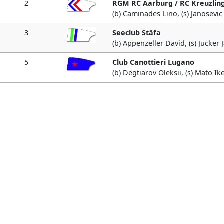
2
RGM RC Aarburg / RC Kreuzlin
(b) Caminades Lino, (s) Janosevi
3
Seeclub Stäfa
(b) Appenzeller David, (s) Jucker 
5
Club Canottieri Lugano
(b) Degtiarov Oleksii, (s) Mato Ik