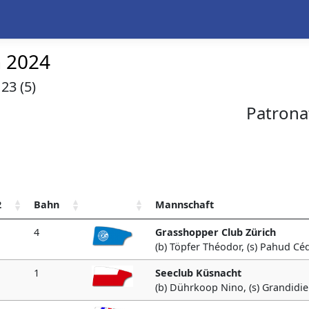
n 2024
23 (5)
Patrona
2
Bahn
Mannschaft
4
Grasshopper Club Zürich
(b) Töpfer Théodor, (s) Pahud Céd
1
Seeclub Küsnacht
(b) Dührkoop Nino, (s) Grandidie