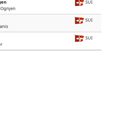
gen
SUI
c Ognjen
SUI
Janis
SUI
er