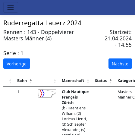
Ruderregatta Lauerz 2024
Rennen : 143 - Doppelvierer
Startzeit:
Masters Männer (4)
21.04.2024
- 14:55
Serie : 1
Vorherige
Nächste
Bahn
Mannschaft
Status
Kategori
1
Club Nautique
Masters
Français
Männer C
Zürich
(b) Haëntjens
William, (2)
Lorieux Henri,
(3) Schlaepfer
Alexander, (s)