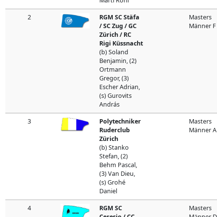
Marti Roni
2
RGM SC Stäfa
Masters
/ SC Zug / GC
Männer F
Zürich / RC
Rigi Küssnacht
(b) Soland
Benjamin, (2)
Ortmann
Gregor, (3)
Escher Adrian,
(s) Gurovits
András
3
Polytechniker
Masters
Ruderclub
Männer A
Zürich
(b) Stanko
Stefan, (2)
Behm Pascal,
(3) Van Dieu,
(s) Grohé
Daniel
4
RGM SC
Masters
Ceresio / CC
Männer D