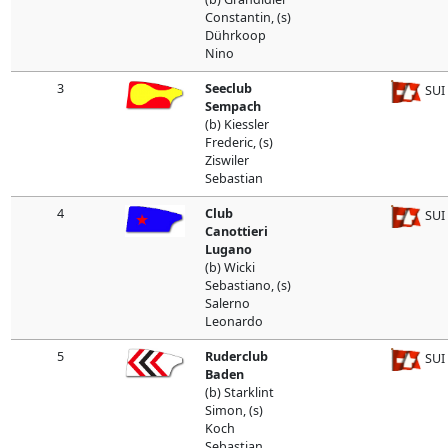
Constantin, (s)
Dührkoop
Nino
3
Seeclub
SUI
Sempach
(b) Kiessler
Frederic, (s)
Ziswiler
Sebastian
4
Club
SUI
Canottieri
Lugano
(b) Wicki
Sebastiano, (s)
Salerno
Leonardo
5
Ruderclub
SUI
Baden
(b) Starklint
Simon, (s)
Koch
Sebastian