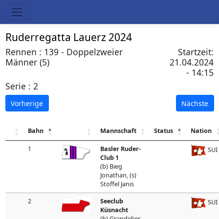
Ruderregatta Lauerz 2024
Rennen : 139 - Doppelzweier
Startzeit:
Männer (5)
21.04.2024
- 14:15
Serie : 2
Vorherige
Nächste
Bahn
Mannschaft
Status
Nation
1
Basler Ruder-
SUI
Club 1
(b) Bieg
Jonathan, (s)
Stoffel Janis
2
Seeclub
SUI
Küsnacht
(b) Grandidier