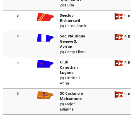
Zoe Lisa
3
Seeclub
SUI
Richterswil
(s) Heuss Annik
4
Soc. Nautique
SUI
Genève S.
Aviron
(s) Camp Eliora
5
Club
SUI
Canottieri
Lugano
(s) Cincinelli
Anna
6
SC Caslano e
SUI
Malcantone
(s) Major
Julianna