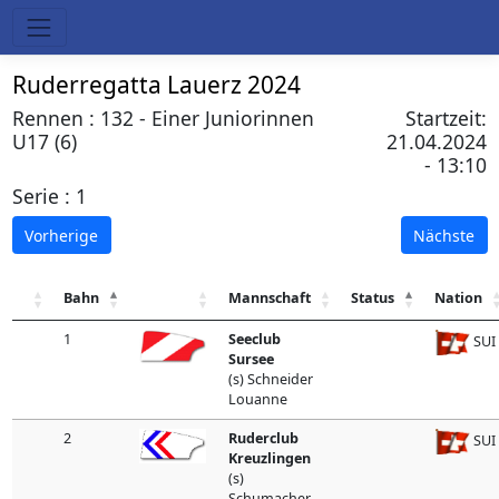
Ruderregatta Lauerz 2024
Rennen : 132 - Einer Juniorinnen
Startzeit:
U17 (6)
21.04.2024
- 13:10
Serie : 1
Vorherige
Nächste
Bahn
Mannschaft
Status
Nation
1
Seeclub
SUI
Sursee
(s) Schneider
Louanne
2
Ruderclub
SUI
Kreuzlingen
(s)
Schumacher