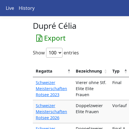
Live
History
Dupré Célia
Export
Show
entries
Regatta
Bezeichnung
Typ
Schweizer
Vierer ohne Stf.
Final
Meisterschaften
Elite Elite
Rotsee 2023
Frauen
Schweizer
Doppelzweier
Vorlauf
Meisterschaften
Elite Frauen
Rotsee 2026
Schweizer
Doppelzweier
Final A