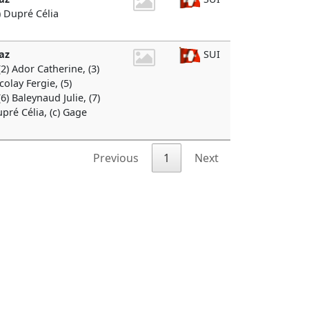
) Dupré Célia
az
SUI
2) Ador Catherine, (3)
olay Fergie, (5)
6) Baleynaud Julie, (7)
upré Célia, (c) Gage
Previous
1
Next