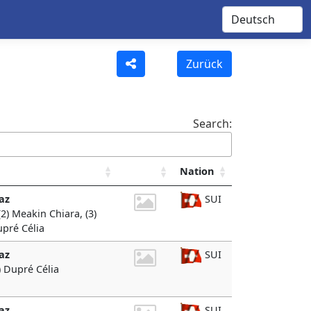
Zurück
Search:
Nation
az
SUI
(2) Meakin Chiara, (3)
upré Célia
az
SUI
) Dupré Célia
az
SUI