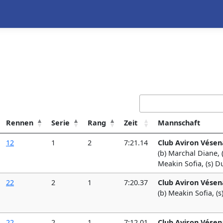
Rennen
Serie
Rang
Zeit
Mannschaft
12
1
2
7:21.14
Club Aviron Vésen
(b) Marchal Diane, 
Meakin Sofia, (s) D
22
2
1
7:20.37
Club Aviron Vésen
(b) Meakin Sofia, (s
22
2
1
7:12.01
Club Aviron Vésen