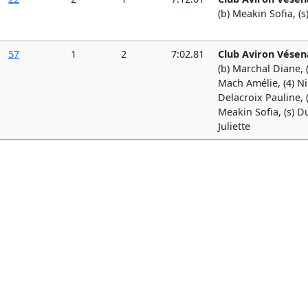
(b) Meakin Sofia, (s
57
1
2
7:02.81
Club Aviron Vésen
(b) Marchal Diane, (
Mach Amélie, (4) Nic
Delacroix Pauline, (
Meakin Sofia, (s) D
Juliette