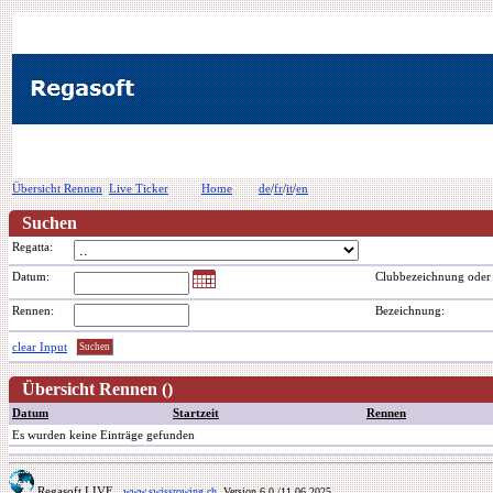
Übersicht Rennen
Live Ticker
Home
de
/
fr
/
it
/
en
Suchen
Regatta:
Datum:
Clubbezeichnung ode
Rennen:
Bezeichnung:
clear Input
Übersicht Rennen ()
Datum
Startzeit
Rennen
Es wurden keine Einträge gefunden
Regasoft LIVE
www.swissrowing.ch
Version 6.0
/11.06.2025