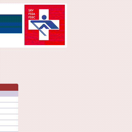
2
2
2
2
2
2