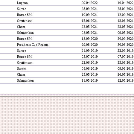
Lugano
09.04.2022
10.04.202
Sursee
25.09.2021
25.09.202
Rotsee SM
10.09.2021
12.09.202
Greifensee
12.06.2021
13.06.202
Cham
22.05.2021
23.05.202
Schmerikon
08.05.2021
09.05.202
Rotsee SM
18.09.2020
20.09.202
Presidents Cup Regatta
29.08.2020
30.08.202
Sursee
21.09.2019
22.09.201
Rotsee SM
05.07.2019
07.07.201
Greifensee
22.06.2019
23.06.201
Sarnen
08.06.2019
09.06.201
Cham
25.05.2019
26.05.201
Schmerikon
11.05.2019
12.05.201