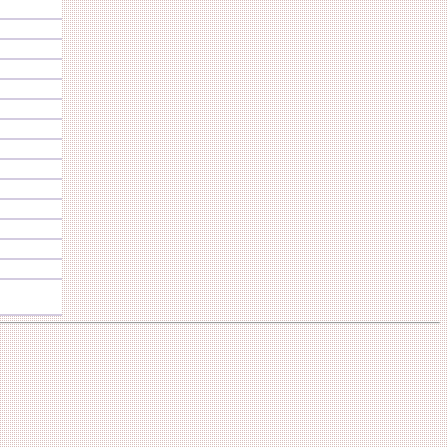
2
1
1
1
1
1
0
0
9
9
9
9
9
9