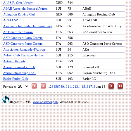
A.U.S.R. Orca Utrecht
NED
744
ABAB Assoc. du Bassin d'Aviron
SUI
75
ABAB
Abingdon Rowing Club
GBR
680
Abingdon Rowing Club
ACALLSR
SUI
73
ACALLSR
Akademischer Ruderclub Würzburg
GER
661
Akademischer RC Würzburg
AS Gerardmer Aviron
FRA
663
AS Gerardmer Aviron
ASD Canottieri Porto Ceresio
ITA
756
ASD Canottieri Porto Ceresio
ITA
963
ASD Canottieri Porto Ceresio
Association Romande d'Aviron
SUI
94
ARA
Aviron Club Estavayer-le-Lac
SUI
215
Estavayer
Aviron Décinois
FRA
759
Aviron Romand Zürich
SUI
129
Romand ZH
Aviron Strasbourg 1881
FRA
962
Aviron Strasbourg 1881
Basler Ruder-Club
SUI
103
Basler RC
Per page:
1
2
3
4
5
6
7
8
9
10
11
12
13
14
15
16
17
18
von 18
Regasoft LIVE
www.swissrowing.ch
Version 6.0
/11.06.2025