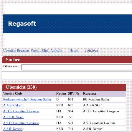
Übersicht Regatten
Verein / Club
Athlet/In
Home
de
/
fr
/
it
/
en
Suchen
Filtern nach
Übersicht (350)
Verein / Club
Nation
SRV-Nr
Kurztext
Rudergemeinschaft Rotation Berlin
D
671
RG Rotation Berlin
A.A.S.R Skøll
NED
693
A.A.S.R Skøll
A.D.S. Canottieri Corgeno
ITA
964
A.D.S. Canottieri Corgeno
A.R.S.R. Skadi
NED
776
A.S.D. Canottieri Gavirate
ITA
521
A.S. Canottieri Gavirate
A.S.R. Nereus
NED
741
A.S.R. Nereus