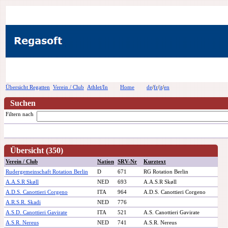
Übersicht Regatten
Verein / Club
Athlet/In
Home
de
/
fr
/
it
/
en
Suchen
Filtern nach
Übersicht (350)
Verein / Club
Nation
SRV-Nr
Kurztext
Rudergemeinschaft Rotation Berlin
D
671
RG Rotation Berlin
A.A.S.R Skøll
NED
693
A.A.S.R Skøll
A.D.S. Canottieri Corgeno
ITA
964
A.D.S. Canottieri Corgeno
A.R.S.R. Skadi
NED
776
A.S.D. Canottieri Gavirate
ITA
521
A.S. Canottieri Gavirate
A.S.R. Nereus
NED
741
A.S.R. Nereus