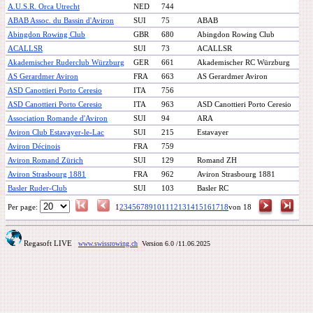
A.U.S.R. Orca Utrecht
NED
744
ABAB Assoc. du Bassin d'Aviron
SUI
75
ABAB
Abingdon Rowing Club
GBR
680
Abingdon Rowing Club
ACALLSR
SUI
73
ACALLSR
Akademischer Ruderclub Würzburg
GER
661
Akademischer RC Würzburg
AS Gerardmer Aviron
FRA
663
AS Gerardmer Aviron
ASD Canottieri Porto Ceresio
ITA
756
ASD Canottieri Porto Ceresio
ITA
963
ASD Canottieri Porto Ceresio
Association Romande d'Aviron
SUI
94
ARA
Aviron Club Estavayer-le-Lac
SUI
215
Estavayer
Aviron Décinois
FRA
759
Aviron Romand Zürich
SUI
129
Romand ZH
Aviron Strasbourg 1881
FRA
962
Aviron Strasbourg 1881
Basler Ruder-Club
SUI
103
Basler RC
Per page:
1
2
3
4
5
6
7
8
9
10
11
12
13
14
15
16
17
18
von 18
Regasoft LIVE
www.swissrowing.ch
Version 6.0
/11.06.2025