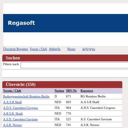
Übersicht Regatten
Verein / Club
Athlet/In
Home
de
/
fr
/
it
/
en
Suchen
Filtern nach
Übersicht (350)
Verein / Club
Nation
SRV-Nr
Kurztext
Rudergemeinschaft Rotation Berlin
D
671
RG Rotation Berlin
A.A.S.R Skøll
NED
693
A.A.S.R Skøll
A.D.S. Canottieri Corgeno
ITA
964
A.D.S. Canottieri Corgeno
A.R.S.R. Skadi
NED
776
A.S.D. Canottieri Gavirate
ITA
521
A.S. Canottieri Gavirate
A.S.R. Nereus
NED
741
A.S.R. Nereus