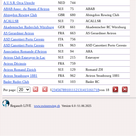
A.U.S.R. Orca Utrecht
NED
744
ABAB Assoc. du Bassin d'Aviron
SUI
75
ABAB
Abingdon Rowing Club
GBR
680
Abingdon Rowing Club
ACALLSR
SUI
73
ACALLSR
Akademischer Ruderclub Würzburg
GER
661
Akademischer RC Würzburg
AS Gerardmer Aviron
FRA
663
AS Gerardmer Aviron
ASD Canottieri Porto Ceresio
ITA
756
ASD Canottieri Porto Ceresio
ITA
963
ASD Canottieri Porto Ceresio
Association Romande d'Aviron
SUI
94
ARA
Aviron Club Estavayer-le-Lac
SUI
215
Estavayer
Aviron Décinois
FRA
759
Aviron Romand Zürich
SUI
129
Romand ZH
Aviron Strasbourg 1881
FRA
962
Aviron Strasbourg 1881
Basler Ruder-Club
SUI
103
Basler RC
Per page:
1
2
3
4
5
6
7
8
9
10
11
12
13
14
15
16
17
18
von 18
Regasoft LIVE
www.swissrowing.ch
Version 6.0
/11.06.2025