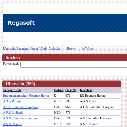
Übersicht Regatten
Verein / Club
Athlet/In
Home
de
/
fr
/
it
/
en
Suchen
Filtern nach
Übersicht (350)
Verein / Club
Nation
SRV-Nr
Kurztext
Rudergemeinschaft Rotation Berlin
D
671
RG Rotation Berlin
A.A.S.R Skøll
NED
693
A.A.S.R Skøll
A.D.S. Canottieri Corgeno
ITA
964
A.D.S. Canottieri Corgeno
A.R.S.R. Skadi
NED
776
A.S.D. Canottieri Gavirate
ITA
521
A.S. Canottieri Gavirate
A.S.R. Nereus
NED
741
A.S.R. Nereus