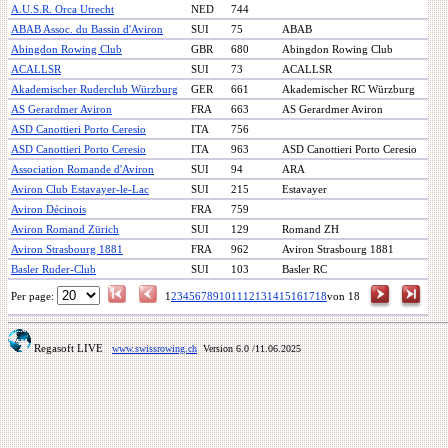
A.U.S.R. Orca Utrecht
NED
744
ABAB Assoc. du Bassin d'Aviron
SUI
75
ABAB
Abingdon Rowing Club
GBR
680
Abingdon Rowing Club
ACALLSR
SUI
73
ACALLSR
Akademischer Ruderclub Würzburg
GER
661
Akademischer RC Würzburg
AS Gerardmer Aviron
FRA
663
AS Gerardmer Aviron
ASD Canottieri Porto Ceresio
ITA
756
ASD Canottieri Porto Ceresio
ITA
963
ASD Canottieri Porto Ceresio
Association Romande d'Aviron
SUI
94
ARA
Aviron Club Estavayer-le-Lac
SUI
215
Estavayer
Aviron Décinois
FRA
759
Aviron Romand Zürich
SUI
129
Romand ZH
Aviron Strasbourg 1881
FRA
962
Aviron Strasbourg 1881
Basler Ruder-Club
SUI
103
Basler RC
Per page:
1
2
3
4
5
6
7
8
9
10
11
12
13
14
15
16
17
18
von 18
Regasoft LIVE
www.swissrowing.ch
Version 6.0
/11.06.2025