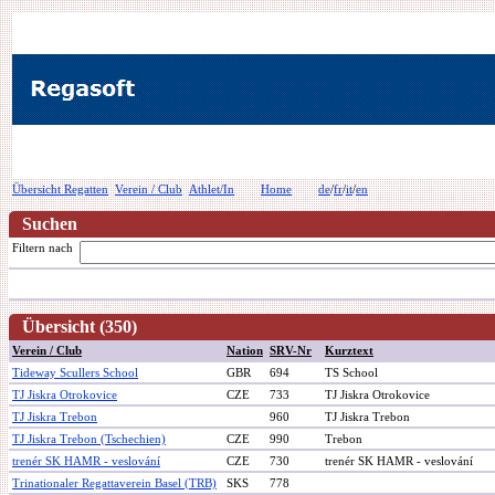
Übersicht Regatten
Verein / Club
Athlet/In
Home
de
/
fr
/
it
/
en
Suchen
Filtern nach
Übersicht (350)
Verein / Club
Nation
SRV-Nr
Kurztext
Tideway Scullers School
GBR
694
TS School
TJ Jiskra Otrokovice
CZE
733
TJ Jiskra Otrokovice
TJ Jiskra Trebon
960
TJ Jiskra Trebon
TJ Jiskra Trebon (Tschechien)
CZE
990
Trebon
trenér SK HAMR - veslování
CZE
730
trenér SK HAMR - veslování
Trinationaler Regattaverein Basel (TRB)
SKS
778