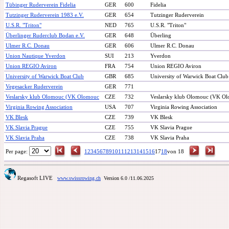
Tübinger Ruderverein Fidelia
GER
600
Fidelia
Tutzinger Ruderverein 1983 e.V.
GER
654
Tutzinger Ruderverein
U.S.R. "Triton"
NED
765
U.S.R. "Triton"
Überlinger Ruderclub Bodan e.V.
GER
648
Überling
Ulmer R.C. Donau
GER
606
Ulmer R.C. Donau
Union Nautique Yverdon
SUI
213
Yverdon
Union REGIO Aviron
FRA
754
Union REGIO Aviron
University of Warwick Boat Club
GBR
685
University of Warwick Boat Clu
Vegesacker Ruderverein
GER
771
Veslarsky klub Olomouc (VK Olomouc
CZE
732
Veslarsky klub Olomouc (VK O
Virginia Rowing Association
USA
707
Virginia Rowing Association
VK Blesk
CZE
739
VK Blesk
VK Slavia Prague
CZE
755
VK Slavia Prague
VK Slavia Praha
CZE
738
VK Slavia Praha
Per page:
1
2
3
4
5
6
7
8
9
10
11
12
13
14
15
16
17
18
von 18
Regasoft LIVE
www.swissrowing.ch
Version 6.0
/11.06.2025