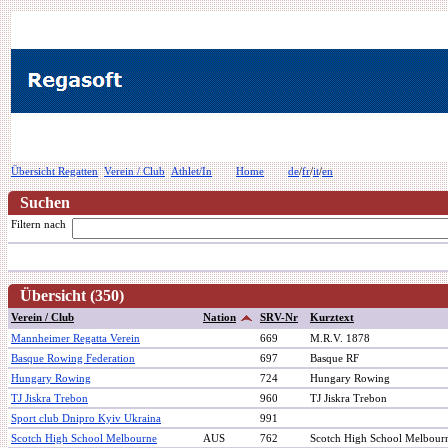
Übersicht Regatten
Verein / Club
Athlet/In
Home
de
/
fr
/
it
/
en
Suchen
Filtern nach
Übersicht (350)
Verein / Club
Nation
SRV-Nr
Kurztext
Mannheimer Regatta Verein
669
M.R.V. 1878
Basque Rowing Federation
697
Basque RF
Hungary Rowing
724
Hungary Rowing
TJ Jiskra Trebon
960
TJ Jiskra Trebon
Sport club Dnipro Kyiv Ukraina
991
Scotch High School Melbourne
AUS
762
Scotch High School Melbou