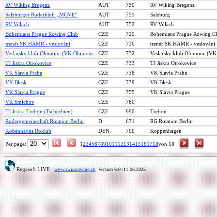
RV Wiking Bregenz
AUT
750
RV Wiking Bregenz
Salzburger Ruderklub ,,MÖVE“
AUT
751
Salzburg
RV Villach
AUT
752
RV Villach
Bohemians Prague Rowing Club
CZE
729
Bohemians Prague Rowing C
trenér SK HAMR - veslování
CZE
730
trenér SK HAMR - veslování
Veslarsky klub Olomouc (VK Olomouc
CZE
732
Veslarsky klub Olomouc (V
TJ Jiskra Otrokovice
CZE
733
TJ Jiskra Otrokovice
VK Slavia Praha
CZE
738
VK Slavia Praha
VK Blesk
CZE
739
VK Blesk
VK Slavia Prague
CZE
755
VK Slavia Prague
VK Smíchov
CZE
780
TJ Jiskra Trebon (Tschechien)
CZE
990
Trebon
Rudergemeinschaft Rotation Berlin
D
671
RG Rotation Berlin
Kobenhavns Roklub
DEN
700
Koppenhagen
Per page:
1
2
3
4
5
6
7
8
9
10
11
12
13
14
15
16
17
18
von 18
Regasoft LIVE
www.swissrowing.ch
Version 6.0
/11.06.2025