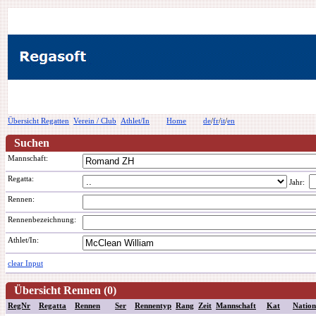
Übersicht Regatten
Verein / Club
Athlet/In
Home
de
/
fr
/
it
/
en
Suchen
Mannschaft:
Regatta:
Jahr:
Rennen:
Rennenbezeichnung
:
Athlet/In:
clear Input
Übersicht Rennen (0)
RegNr
Regatta
Rennen
Ser
Rennentyp
Rang
Zeit
Mannschaft
Kat
Nation