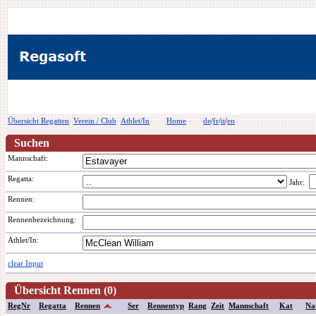
Übersicht Regatten
Verein / Club
Athlet/In
Home
de
/
fr
/
it
/
en
Suchen
Mannschaft:
Regatta:
Jahr:
Rennen:
Rennenbezeichnung
:
Athlet/In:
clear Input
Übersicht Rennen (0)
RegNr
Regatta
Rennen
Ser
Rennentyp
Rang
Zeit
Mannschaft
Kat
Na