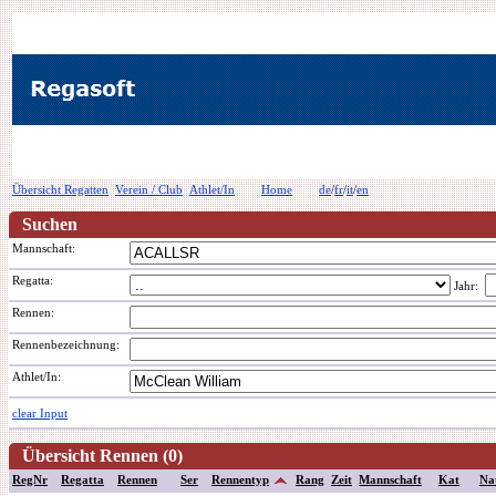
Übersicht Regatten
Verein / Club
Athlet/In
Home
de
/
fr
/
it
/
en
Suchen
Mannschaft:
Regatta:
Jahr:
Rennen:
Rennenbezeichnung
:
Athlet/In:
clear Input
Übersicht Rennen (0)
RegNr
Regatta
Rennen
Ser
Rennentyp
Rang
Zeit
Mannschaft
Kat
Na